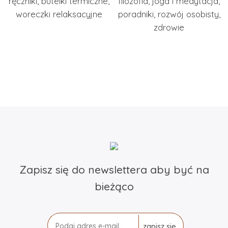
ręczniki
,
butelki termiczne
,
filozofia
,
joga i medytacja
,
woreczki relaksacyjne
poradniki
,
rozwój osobisty
,
zdrowie
Zapisz się do newslettera aby być na
bieżąco