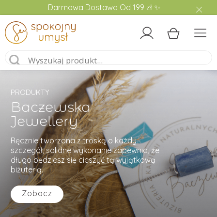
Darmowa Dostawa Od 199 zł ✨
PRODUKTY
Baczewska
Jewellery
Ręcznie tworzona z troską o każdy
szczegół, solidne wykonanie zapewnia, że
długo będziesz się cieszyć tą wyjątkową
biżuterią.
Zobacz