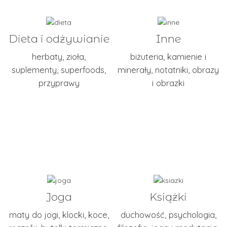
Dieta i odżywianie
Inne
herbaty
,
zioła
,
biżuteria
,
kamienie i
suplementy
,
superfoods
,
minerały
,
notatniki
,
obrazy
przyprawy
i obrazki
Joga
Książki
maty do jogi
,
klocki
,
koce
,
duchowość
,
psychologia
,