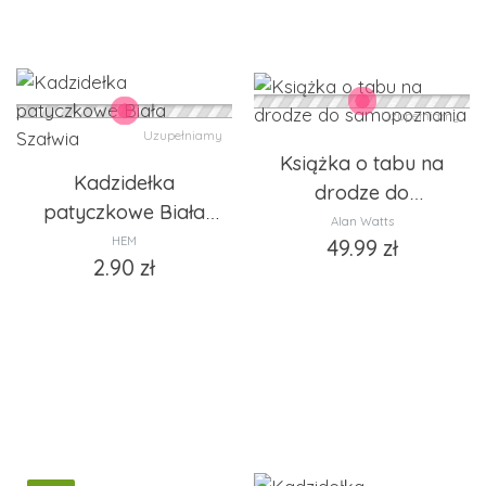
Uzupełniamy
Uzupełniamy
Książka o tabu na
Kadzidełka
drodze do
patyczkowe Biała
samopoznania
Alan Watts
Szałwia
HEM
49.99
zł
2.90
zł