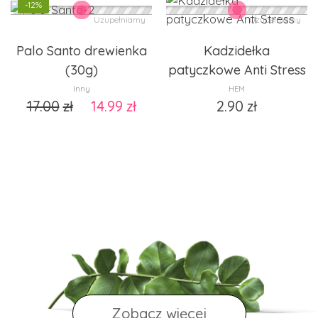
-12%
Uzupełniamy
Uzupełniamy
Palo Santo drewienka
Kadzidełka
(30g)
patyczkowe Anti Stress
Inny
HEM
17.00
zł
14.99
zł
2.90
zł
Zobacz więcej