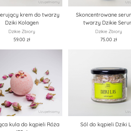
Uzupełniamy
Uzu
erujący krem do twarzy
Skoncentrowane seru
Dziki Kolagen
twarzy Dzikie Ser
Dzikie Zbiory
Dzikie Zbiory
59.00
zł
75.00
zł
Uzupełniamy
Uzu
ca kula do kąpieli Róża
Sól do kąpieli Dziki 