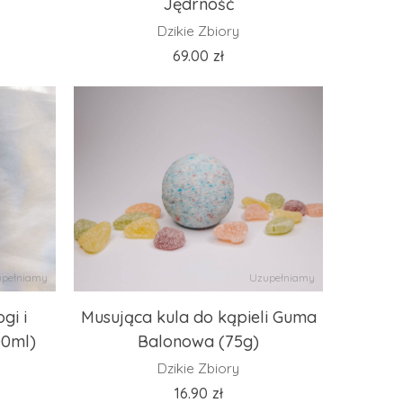
Jędrność
Dzikie Zbiory
69.00
zł
pełniamy
Uzupełniamy
gi i
Musująca kula do kąpieli Guma
00ml)
Balonowa (75g)
Dzikie Zbiory
16.90
zł