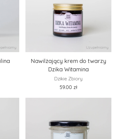
pełniamy
Uzupełniamy
lina
Nawilżający krem do twarzy
Dzika Witamina
Dzikie Zbiory
59.00
zł