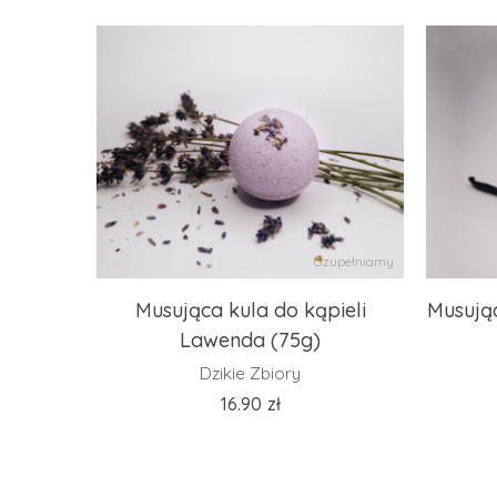
Uzupełniamy
Musująca kula do kąpieli
Musując
Lawenda (75g)
Dzikie Zbiory
16.90
zł