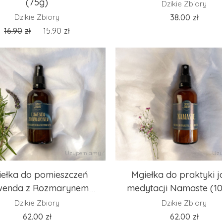
(75g)
Dzikie Zbiory
Dzikie Zbiory
38.00
zł
16.90
zł
15.90
zł
Uzupełniamy
Uzu
ełka do pomieszczeń
Mgiełka do praktyki jo
wenda z Rozmarynem
medytacji Namaste (1
(100ml)
Dzikie Zbiory
Dzikie Zbiory
62.00
zł
62.00
zł