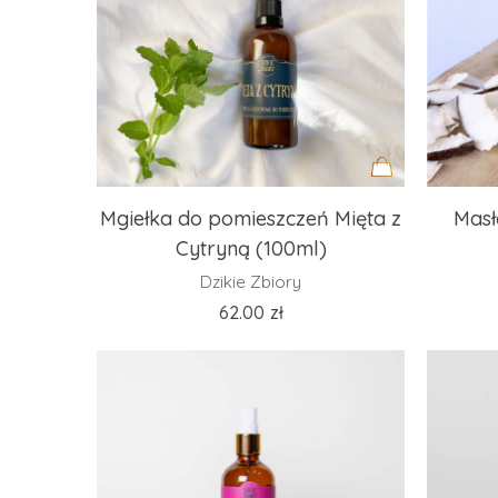
Dodaj
Mgiełka do pomieszczeń Mięta z
Masł
do
Cytryną (100ml)
koszyka
Dzikie Zbiory
62.00
zł