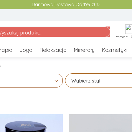
Darmowa Dostawa Od 199 zł ✨
Pomoc i 
rapia
Joga
Relaksacja
Minerały
Kosmetyki
y
Wybierz styl