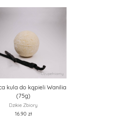
Uzupełniamy
a kula do kąpieli Wanilia
(75g)
Dzikie Zbiory
16.90
zł