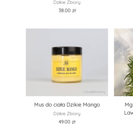
Dzikie Zbiory
38.00
zł
Uzupełniamy
Mus do ciała Dzikie Mango
Mgi
La
Dzikie Zbiory
49.00
zł