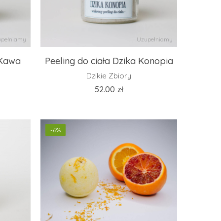
pełniamy
Uzupełniamy
 Kawa
Peeling do ciała Dzika Konopia
Dzikie Zbiory
52.00
zł
-6%