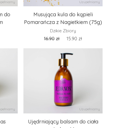
pełniamy
Uzupełniamy
m do
Musująca kula do kąpieli
um
Pomarańcza z Nagietkiem (75g)
Dzikie Zbiory
16.90
zł
15.90
zł
pełniamy
Uzupełniamy
Las
Ujędrniający balsam do ciała