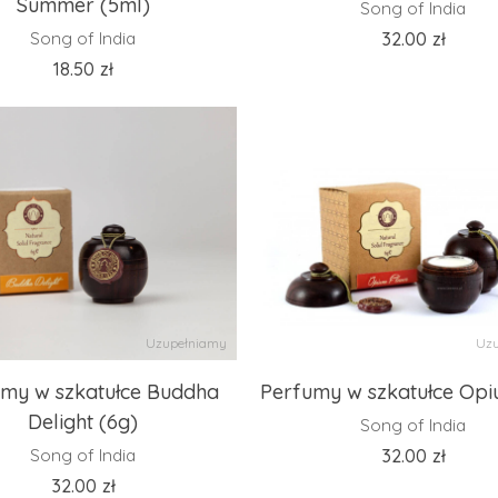
Summer (5ml)
Song of India
Song of India
32.00
zł
18.50
zł
Uzupełniamy
Uzu
my w szkatułce Buddha
Perfumy w szkatułce Opi
Delight (6g)
Song of India
Song of India
32.00
zł
32.00
zł