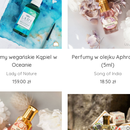
Uzu
Dodaj
my wegańskie Kąpiel w
Perfumy w olejku Aphr
do
Oceanie
(5ml)
koszyka
Lady of Nature
Song of India
159.00
zł
18.50
zł