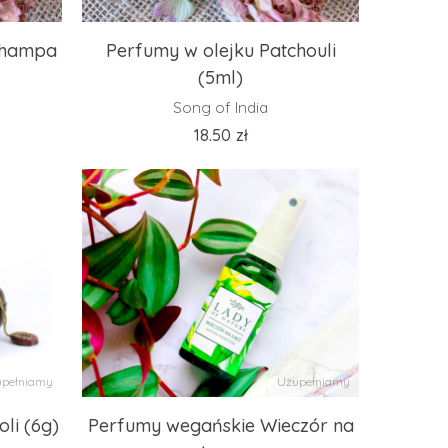
pełniamy
Uzupełniamy
Champa
Perfumy w olejku Patchouli
(5ml)
Song of India
18.50
zł
pełniamy
Uzupełniamy
li (6g)
Perfumy wegańskie Wieczór na