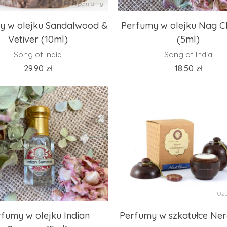
Uzupełniamy
Uzu
y w olejku Sandalwood &
Perfumy w olejku Nag 
Vetiver (10ml)
(5ml)
Song of India
Song of India
29.90
zł
18.50
zł
Uzupełniamy
Uzu
fumy w olejku Indian
Perfumy w szkatułce Nero