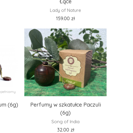
Łące
Lady of Nature
159.00
zł
pełniamy
Uzupełniamy
um (6g)
Perfumy w szkatułce Paczuli
(6g)
Song of India
32.00
zł