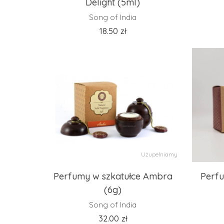
Delight (5ml)
Song of India
18.50
zł
Uzupełniamy
Perfumy w szkatułce Ambra
Perfu
(6g)
Song of India
32.00
zł