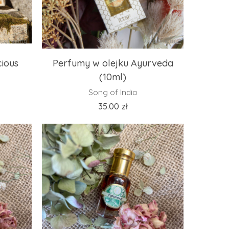
pełniamy
Uzupełniamy
ious
Perfumy w olejku Ayurveda
(10ml)
Song of India
35.00
zł