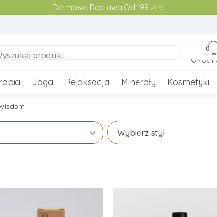
Darmowa Dostawa Od 199 zł ✨
Pomoc i 
rapia
Joga
Relaksacja
Minerały
Kosmetyki
 Wisdom
Wybierz styl