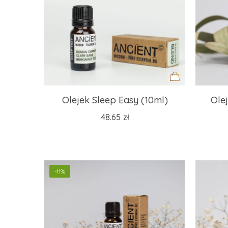
Dodaj
Olejek Sleep Easy (10ml)
Ole
do
48.65
zł
koszyka
-11%