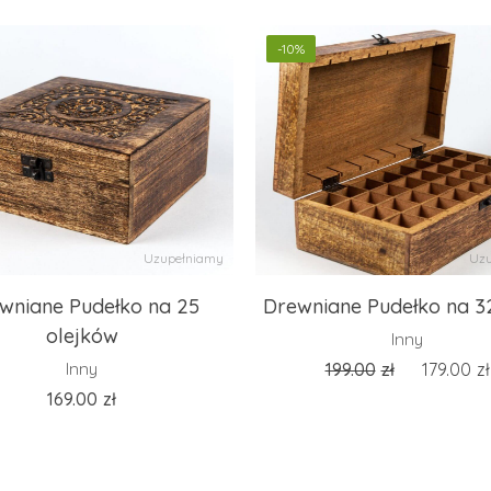
-10%
Uzupełniamy
Uzu
wniane Pudełko na 25
Drewniane Pudełko na 32
olejków
Inny
Inny
199.00
zł
179.00
zł
169.00
zł