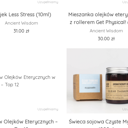
Uzupełniamy
Uzu
jek Less Stress (10ml)
Mieszanka olejków eter
z rollerem Get Physical!
Ancient Wisdom
31.00
zł
Ancient Wisdom
30.00
zł
Uzupełniamy
Uzu
w Olejków Eterycznych –
Świeca sojowa Czyste My