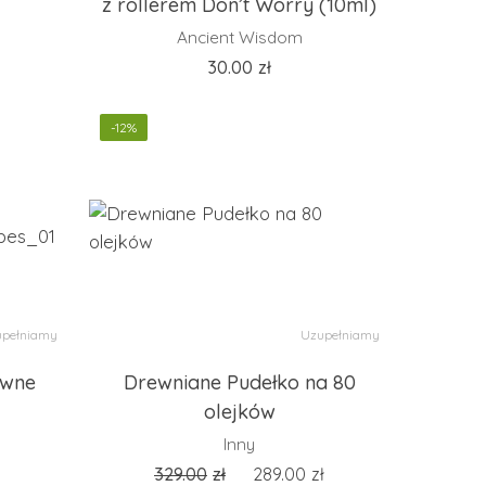
z rollerem Don’t Worry (10ml)
Ancient Wisdom
30.00
zł
-12%
pełniamy
Uzupełniamy
ywne
Drewniane Pudełko na 80
olejków
Inny
329.00
zł
289.00
zł