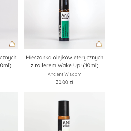
Dodaj
Dodaj
ycznych
Mieszanka olejków eterycznych
do
do
10ml)
z rollerem Wake Up! (10ml)
koszyka
koszyka
Ancient Wisdom
30.00
zł