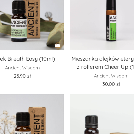
Dodaj
jek Breath Easy (10ml)
Mieszanka olejków eter
do
z rollerem Cheer Up (
Ancient Wisdom
koszyka
25.90
zł
Ancient Wisdom
30.00
zł