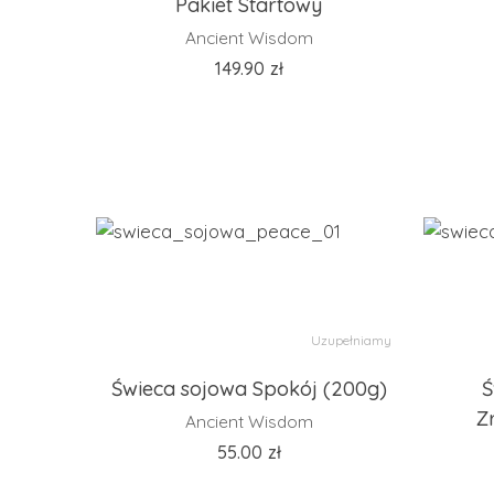
Pakiet Startowy
Ancient Wisdom
149.90
zł
Uzupełniamy
Świeca sojowa Spokój (200g)
Ś
Z
Ancient Wisdom
55.00
zł