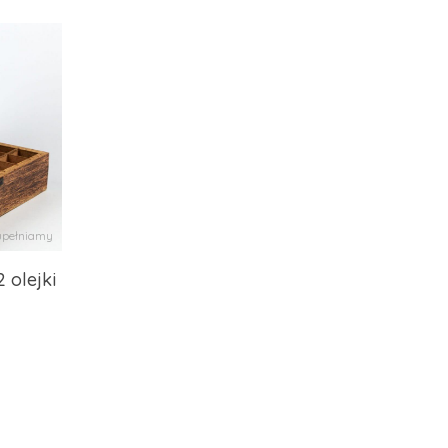
pełniamy
 olejki