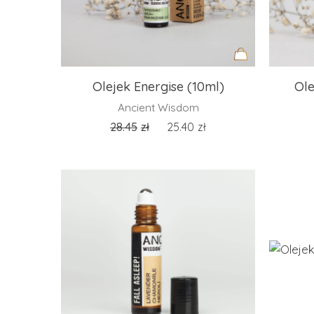
Dodaj
Olejek Energise (10ml)
Ole
do
Ancient Wisdom
koszyka
28.45
zł
25.40
zł