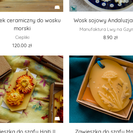
Dodaj
ek ceramiczny do wosku
Wosk sojowy Andaluzja 
do
morski
Manufaktura Lwy na Gzy
koszyka
Ciepliki
8.90
zł
120.00
zł
Dodaj
eszka do szafy Haiti II
Zawieszka do szafy Mn