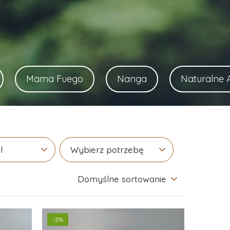
Mama Fuego
Nanga
Naturalne 
l
Wybierz potrzebę
Domyślne sortowanie
-5%