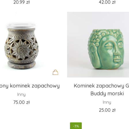
20.99
zł
42.00
zł
Dodaj
iony kominek zapachowy
Kominek zapachowy G
do
Buddy morski
Inny
koszyka
75.00
zł
Inny
25.00
zł
-3%