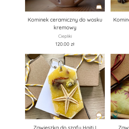
Dodaj
Kominek ceramiczny do wosku
Komin
do
kremowy
koszyka
Ciepliki
120.00
zł
Dodaj
Zawieszka do szafy Haiti I
Zawi