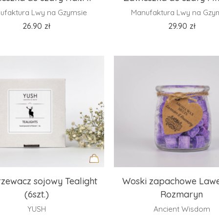
do
ufaktura Lwy na Gzymsie
Manufaktura Lwy na Gzy
koszyka
26.90
zł
29.90
zł
Dodaj
zewacz sojowy Tealight
Woski zapachowe Lawe
do
(6szt.)
Rozmaryn
koszyka
YUSH
Ancient Wisdom