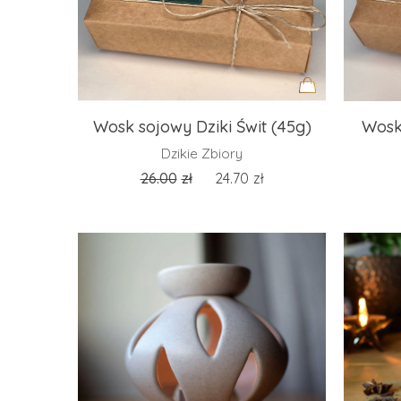
Dodaj
Wosk sojowy Dziki Świt (45g)
Wosk
do
Dzikie Zbiory
koszyka
26.00
zł
24.70
zł