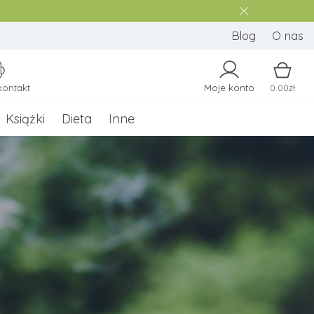
Blog
O nas
kontakt
Moje konto
0.00zł
Książki
Dieta
Inne