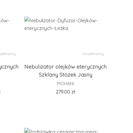
pełniamy
Uzupełniamy
ycznych
Nebulizator olejków eterycznych
Szklany Stożek Jasny
MOHANI
ł
279.00
zł