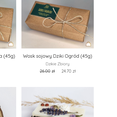
Dodaj
Dodaj
a (45g)
Wosk sojowy Dziki Ogród (45g)
do
do
Dzikie Zbiory
koszyka
koszyka
26.00
zł
24.70
zł