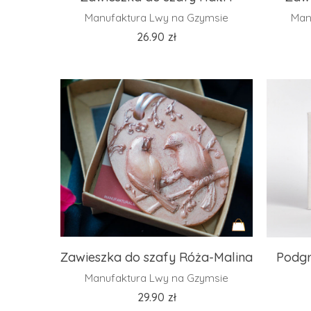
do
Manufaktura Lwy na Gzymsie
Man
koszyka
26.90
zł
Dodaj
Zawieszka do szafy Róża-Malina
Podgr
do
Manufaktura Lwy na Gzymsie
koszyka
29.90
zł