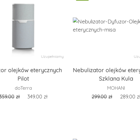
Uzupełniamy
Uzu
or olejków eterycznych
Nebulizator olejków eter
Pilot
Szklana Kula
doTerra
MOHANI
359.00
zł
349.00
zł
299.00
zł
289.00
z