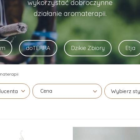
wykorzystać dobroczynne
działanie aromaterapii.
om
doTERRA
Dzikie Zbiory
Etja
materapii
Cena
ducenta
Wybierz sty