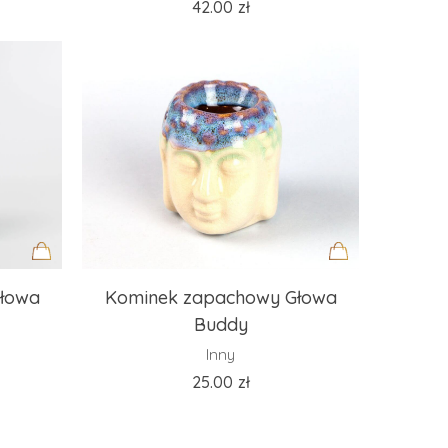
42.00
zł
Dodaj
Dodaj
łowa
Kominek zapachowy Głowa
do
do
Buddy
koszyka
koszyka
Inny
25.00
zł