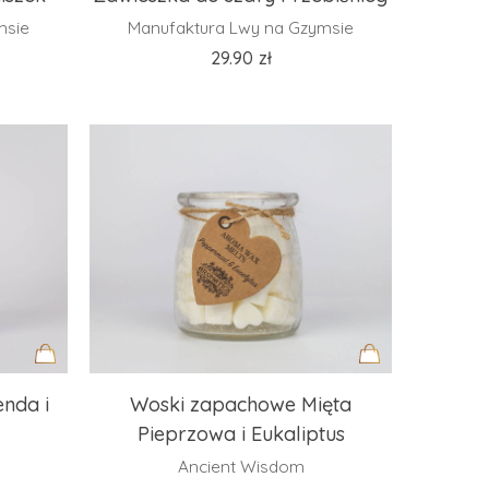
do
do
msie
Manufaktura Lwy na Gzymsie
koszyka
koszyka
29.90
zł
Dodaj
Dodaj
nda i
Woski zapachowe Mięta
do
do
Pieprzowa i Eukaliptus
koszyka
koszyka
Ancient Wisdom