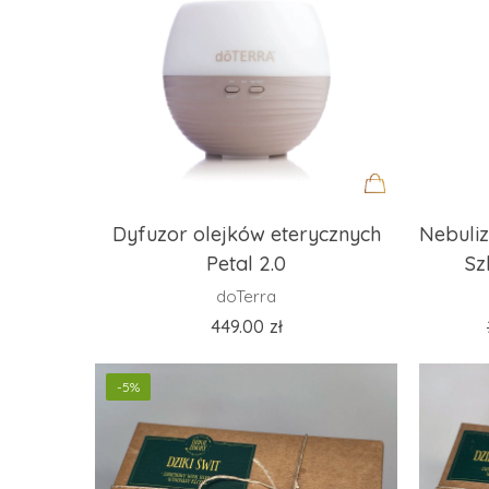
Dodaj
Dyfuzor olejków eterycznych
Nebuliz
do
Petal 2.0
Sz
koszyka
doTerra
449.00
zł
-5%