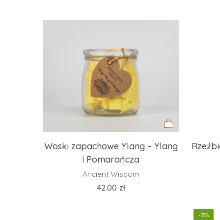
Dodaj
Woski zapachowe Ylang – Ylang
Rzeźb
do
i Pomarańcza
koszyka
Ancient Wisdom
42.00
zł
-3%