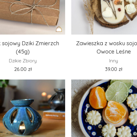
Dodaj
 sojowy Dziki Zmierzch
Zawieszka z wosku soj
do
(45g)
Owoce Leśne
koszyka
Dzikie Zbiory
Inny
26.00
zł
39.00
zł