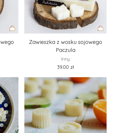
Dodaj
Dodaj
owego
Zawieszka z wosku sojowego
do
do
Paczula
koszyka
koszyka
Inny
39.00
zł