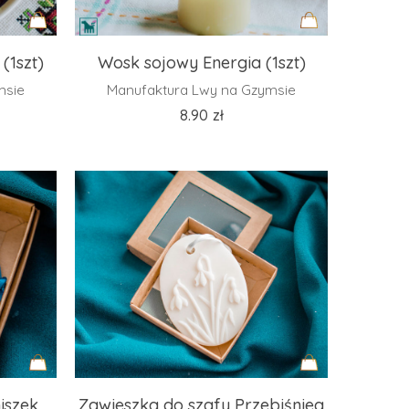
Dodaj
Dodaj
(1szt)
Wosk sojowy Energia (1szt)
do
do
msie
Manufaktura Lwy na Gzymsie
koszyka
koszyka
8.90
zł
Dodaj
Dodaj
iszek
Zawieszka do szafy Przebiśnieg