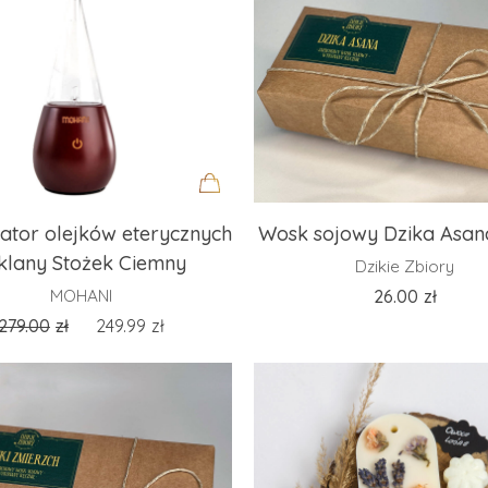
Dodaj
ator olejków eterycznych
Wosk sojowy Dzika Asan
do
klany Stożek Ciemny
Dzikie Zbiory
koszyka
MOHANI
26.00
zł
279.00
zł
249.99
zł