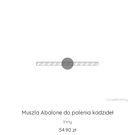
Uzupełniamy
Muszla Abalone do palenia kadzideł
Inny
54.90
zł