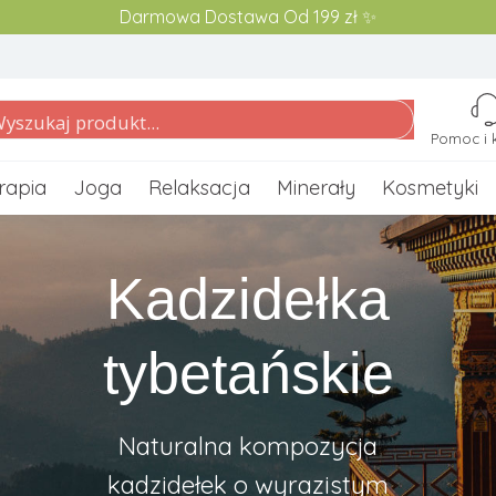
Darmowa Dostawa Od 199 zł ✨
Pomoc i 
rapia
Joga
Relaksacja
Minerały
Kosmetyki
Kadzidełka
tybetańskie
Naturalna kompozycja
kadzidełek o wyrazistym