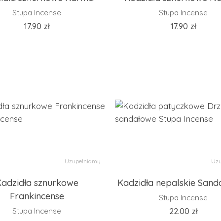
Stupa Incense
Stupa Incense
17.90
zł
17.90
zł
Uzupełniamy
Uzu
adzidła sznurkowe
Kadzidła nepalskie San
Frankincense
Stupa Incense
Stupa Incense
22.00
zł