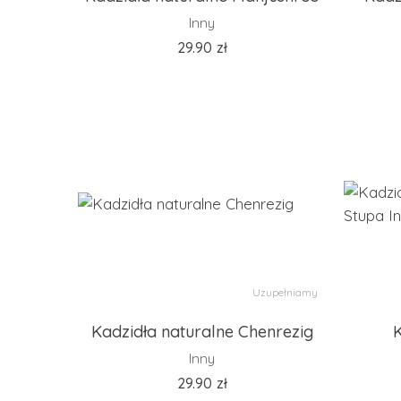
Inny
29.90
zł
Uzupełniamy
Kadzidła naturalne Chenrezig
K
Inny
29.90
zł