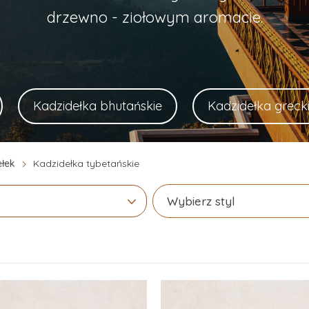
drzewno - ziołowym aromacie.
Kadzidełka bhutańskie
Kadzidełka greck
ełek
Kadzidełka tybetańskie
Wybierz styl