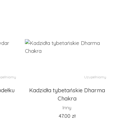
pełniamy
Uzupełniamy
udełku
Kadzidła tybetańskie Dharma
Chakra
Inny
47.00
zł