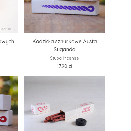
pełniamy
Uzupełniamy
kowych
Kadzidła sznurkowe Austa
Suganda
Stupa Incense
17.90
zł