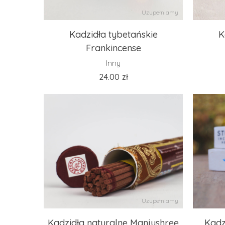
Uzupełniamy
Kadzidła tybetańskie
K
Frankincense
Inny
24.00
zł
Uzupełniamy
Kadzidła naturalne Manjushree
Kadz