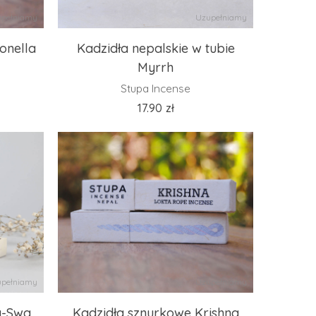
pełniamy
Uzupełniamy
onella
Kadzidła nepalskie w tubie
Myrrh
Stupa Incense
17.90
zł
pełniamy
Uzupełniamy
a-Swa
Kadzidła sznurkowe Krishna