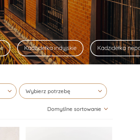
ie
Kadzidełka indyjskie
Kadzidełka nepa
Wybierz potrzebę
Domyślne sortowanie