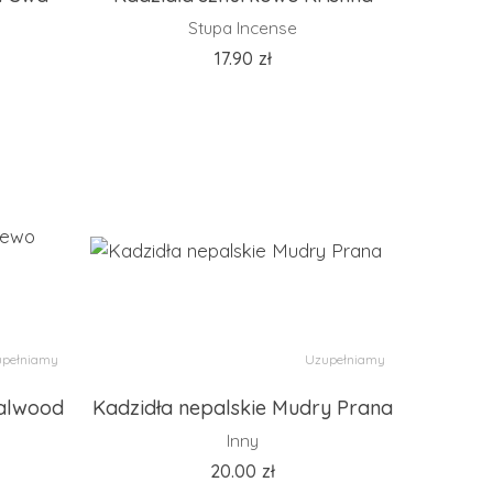
Stupa Incense
17.90
zł
pełniamy
Uzupełniamy
dalwood
Kadzidła nepalskie Mudry Prana
Inny
20.00
zł