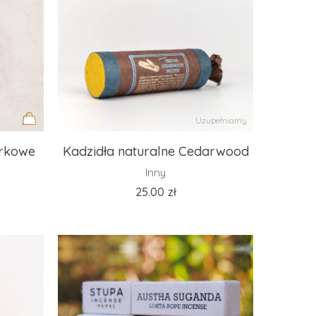
Uzupełniamy
Dodaj
urkowe
Kadzidła naturalne Cedarwood
do
Inny
koszyka
25.00
zł