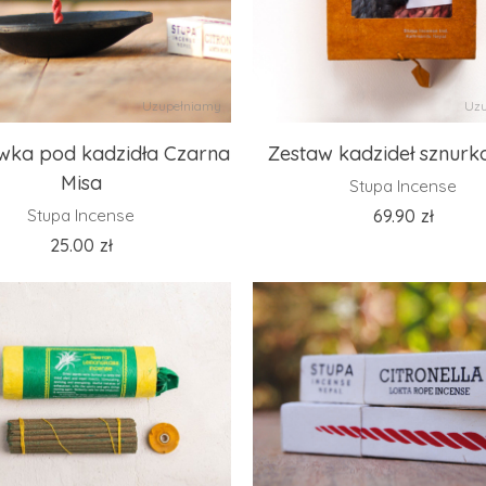
Uzupełniamy
Uzu
wka pod kadzidła Czarna
Zestaw kadzideł sznur
Misa
Stupa Incense
Stupa Incense
69.90
zł
25.00
zł