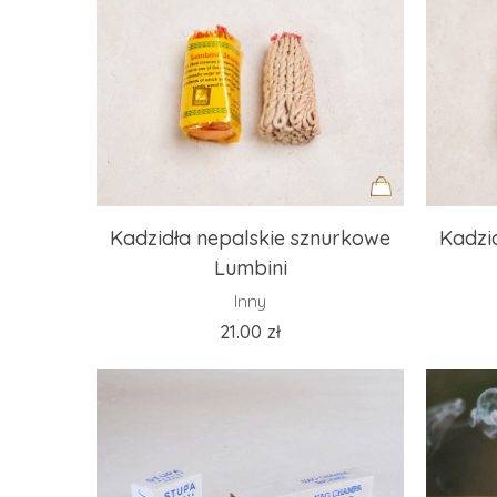
Dodaj
Kadzidła nepalskie sznurkowe
Kadzi
do
Lumbini
koszyka
Inny
21.00
zł