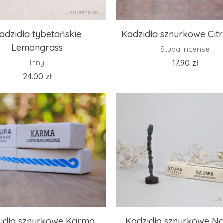
Uzupełniamy
Uzu
adzidła tybetańskie
Kadzidła sznurkowe Citr
Lemongrass
Stupa Incense
Inny
17.90
zł
24.00
zł
Uzupełniamy
Uzu
idła sznurkowe Karma
Kadzidła sznurkowe N