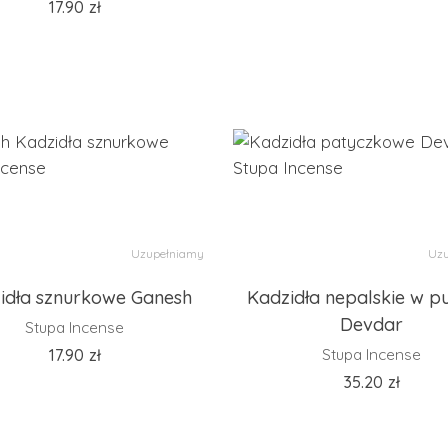
17.90
zł
Uzupełniamy
Uzu
idła sznurkowe Ganesh
Kadzidła nepalskie w p
Devdar
Stupa Incense
17.90
zł
Stupa Incense
35.20
zł