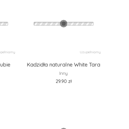
pełniamy
Uzupełniamy
tubie
Kadzidła naturalne White Tara
Inny
29.90
zł