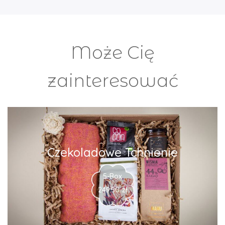
Może Cię
zainteresować
Czekoladowe Tchnienie
5-Box
249.50
zł