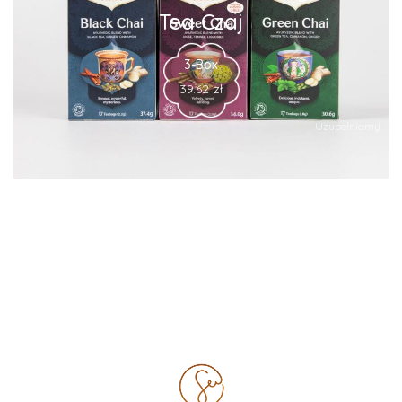
Tea Czaj
3-Box
39.62
zł
Uzupełniamy