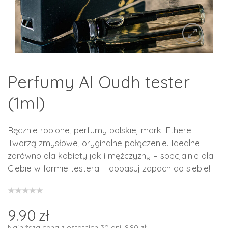
Perfumy Al Oudh tester
(1ml)
Ręcznie robione, perfumy polskiej marki Ethere.
Tworzą zmysłowe, oryginalne połączenie. Idealne
zarówno dla kobiety jak i mężczyzny – specjalnie dla
Ciebie w formie testera – dopasuj zapach do siebie!
9.90
zł
Najniższa cena z ostatnich 30 dni:
9.90
zł