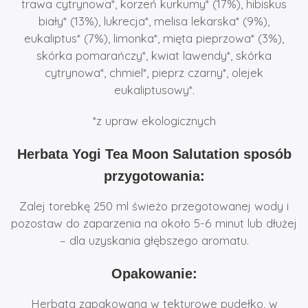
trawa cytrynowa*, korzeń kurkumy* (17%), hibiskus
biały* (13%), lukrecja*, melisa lekarska* (9%),
eukaliptus* (7%), limonka*, mięta pieprzowa* (3%),
skórka pomarańczy*, kwiat lawendy*, skórka
cytrynowa*, chmiel*, pieprz czarny*, olejek
eukaliptusowy*.
*z upraw ekologicznych
Herbata Yogi Tea Moon Salutation sposób
przygotowania:
Zalej torebkę 250 ml świeżo przegotowanej wody i
pozostaw do zaparzenia na około 5-6 minut lub dłużej
– dla uzyskania głębszego aromatu.
Opakowanie:
Herbata zapakowana w tekturowe pudełko, w