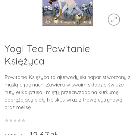
Yogi Tea Powitanie
Księżyca
Powitanie Księżyca to ajurwedyjski napar stworzony z
myślą o joginach. Zawiera w swoim składzie świeże
nuty eukaliptusa i mięty, przeciwzapalną kurkumę,
odprężający biały hibiskus wraz z trawą cytrynową
oraz melisę.
12.67
zł