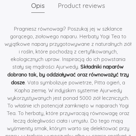
Opis
Product reviews
Pragniesz równowagi? Poszukaj jej w szklance
gorącego, ziołowego naparu. Herbaty Yogi Tea to
wyjątkowe napary przygotowywane z naturalnych ziół
i roślin, które pochodzą z certyfikowanych,
ekologicznych upraw. Inspiracją do ich powstania
stały się mądrości Ajurwedy.
Składniki naparów
dobrano tak, by oddziaływać oraz równoważyć trzy
dosze
. Vata symbolizuje powietrze, Pitta ogień, a
Kapha ziemię. W indyjskim systemie Ajurwedy
wykorzystywanych jest ponad 5000 ziół leczniczych.
To właśnie ich potencjał zamknięto w naparach Yogi
Tea. To herbaty, które przywracają równowagę oraz
leczą dolegliwości ciała i umysłu. Do tego mają
wyśmienity smak, którym warto się delektować przy
pracy, w trakcie wypoczynku albo w czasie spotkań z