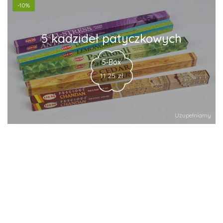
-10%
5 kadzideł patyczkowych
5-Box
11.25
zł
Uzupełniamy