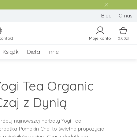
Blog
O nas
kontakt
Moje konto
0.00zł
Książki
Dieta
Inne
Yogi Tea Organic
Czaj z Dynią
róbuj najnowszej herbaty Yogi Tea.
rbatka Pumpkin Chai to świetna propozycja
a miłośników jesieni. Czaj z dodatkiem