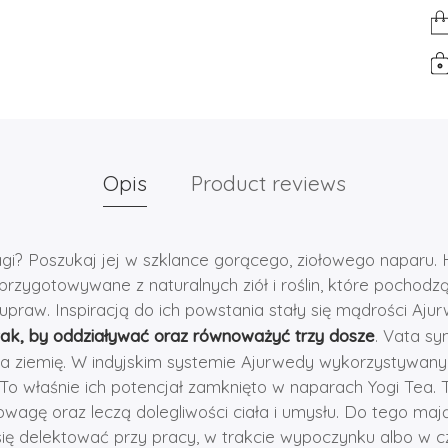
Opis
Product reviews
i? Poszukaj jej w szklance gorącego, ziołowego naparu. 
rzygotowywane z naturalnych ziół i roślin, które pochodzą
upraw. Inspiracją do ich powstania stały się mądrości Aju
ak, by oddziaływać oraz równoważyć trzy dosze
. Vata sy
ha ziemię. W indyjskim systemie Ajurwedy wykorzystywan
. To właśnie ich potencjał zamknięto w naparach Yogi Tea. 
wagę oraz leczą dolegliwości ciała i umysłu. Do tego maj
ię delektować przy pracy, w trakcie wypoczynku albo w c