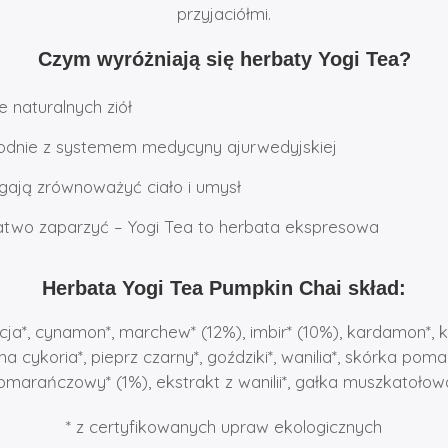
przyjaciółmi.
Czym wyróżniają się herbaty Yogi Tea?
 naturalnych ziół
odnie z systemem medycyny ajurwedyjskiej
ają zrównoważyć ciało i umysł
atwo zaparzyć – Yogi Tea to herbata ekspresowa
Herbata Yogi Tea Pumpkin Chai skład:
ecja*, cynamon*, marchew* (12%), imbir* (10%), kardamon*, k
na cykoria*, pieprz czarny*, goździki*, wanilia*, skórka poma
omarańczowy* (1%), ekstrakt z wanilii*, gałka muszkatołowa
* z certyfikowanych upraw ekologicznych