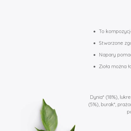
To kompozycje
Stworzone zg
Napary pomag
Zioła można ł
Dynia* (18%), lukr
(5%), burak*, prażo
p