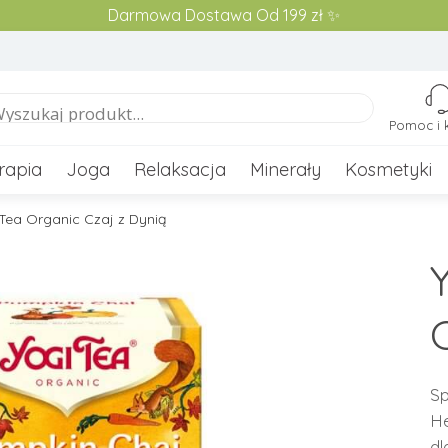
Darmowa Dostawa Od 199 zł ✨
Pomoc i 
rapia
Joga
Relaksacja
Minerały
Kosmetyki
Tea Organic Czaj z Dynią
Sp
He
dl