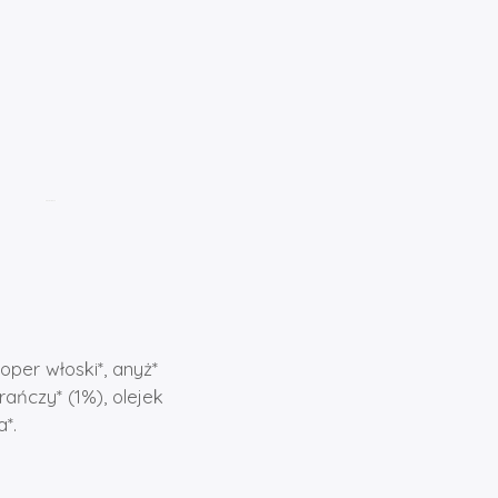
oper włoski*, anyż*
rańczy* (1%), olejek
*.