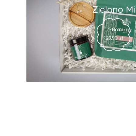
Zielono Mi
3-Box
129.90
zł