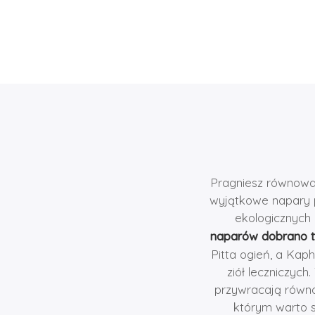
Pragniesz równowag
wyjątkowe napary p
ekologicznych 
naparów dobrano t
Pitta ogień, a Kap
ziół leczniczych
przywracają równo
którym warto s