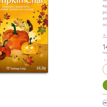
ła
po
sm
od
1
Na
1
Ilo