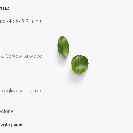
nia:
na około 5-7 minut
ek. Całkowita waga
legliwości. Lukrecji
wolone.
zytaj wpis: