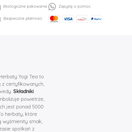
Ekologiczne pakowanie
Zapytaj o pomoc
Bezpieczne płatności
Herbaty Yogi Tea to
 z certyfikowanych,
rwedy.
Składniki
mbolizuje powietrze,
ych jest ponad 5000
To herbaty, które
ą wyśmienity smak,
zasie spotkań z