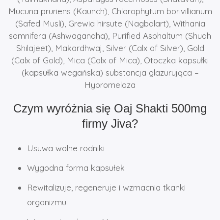
Mucuna pruriens (Kaunch), Chlorophytum borivillianum
(Safed Musli), Grewia hirsute (Nagbalart), Withania
somnifera (Ashwagandha), Purified Asphaltum (Shudh
Shilajeet), Makardhwaj, Silver (Calx of Silver), Gold
(Calx of Gold), Mica (Calx of Mica), Otoczka kapsułki
(kapsułka wegańska) substancja glazurująca –
Hypromeloza
Czym wyróżnia się Oaj Shakti 500mg
firmy Jiva?
Usuwa wolne rodniki
Wygodna forma kapsułek
Rewitalizuje, regeneruje i wzmacnia tkanki
organizmu