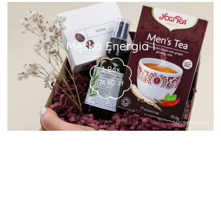
Męska Energia I
3-Box
74.80
zł
Uzupełniamy