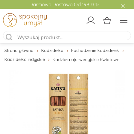
Darmowa Dostawa Od 199 zł ✨
Strona główna
Kadzidełka
Pochodzenie kadzidełek
Kadzidełka indyjskie
Kadzidła ajurwedyjskie Kwiatowe