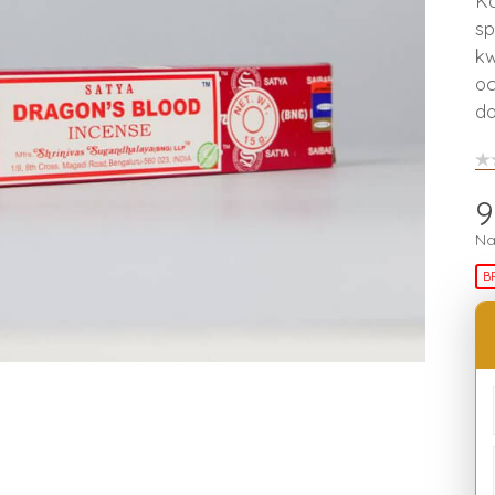
Ka
sp
kw
oc
do
9
Na
B