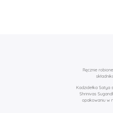
Ręcznie robione
składnik
Kadzidełka Satya 
Shrinivas Sugand
opakowaniu w mi