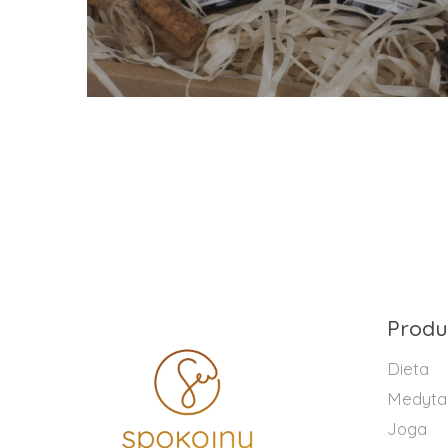
Produ
Dieta
Medyta
Joga