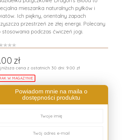
dzidełka patyczkowe Dragon’s Blood to
ecjalna mieszanka naturalnych pyłków i
iatów. Ich piękny, orientalny zapach
zyszcza przestrzeń ze złej energii. Polecany
 stosowania podczas ćwiczeń jogi.
.00
zł
jniższa cena z ostatnich 30 dni:
9.00
zł
RAK W MAGAZYNIE
Powiadom mnie na maila o
dostępności produktu