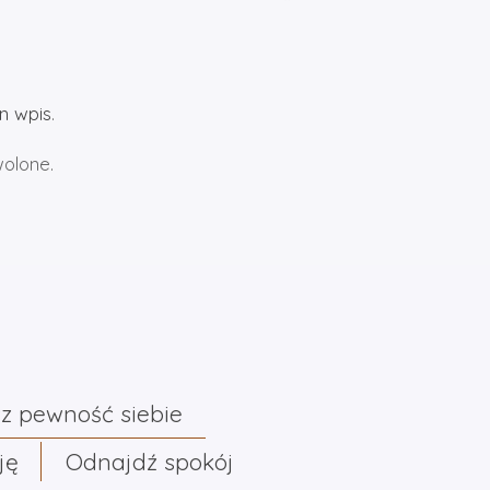
n wpis
.
wolone.
z pewność siebie
ję
Odnajdź spokój