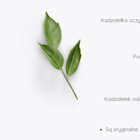
Kadzidełka oczys
Pu
Kadzidełek nal
Są oryginalne