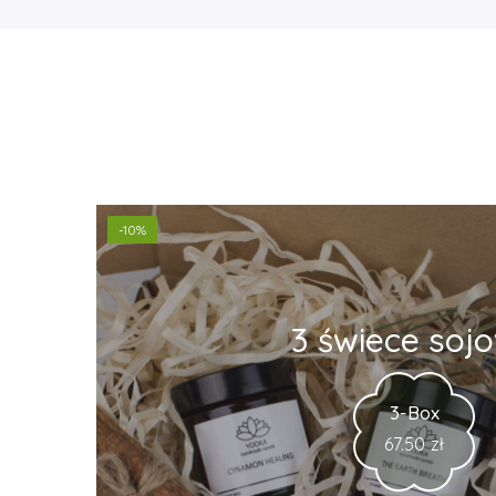
-10%
3 świece soj
3-Box
67.50
zł