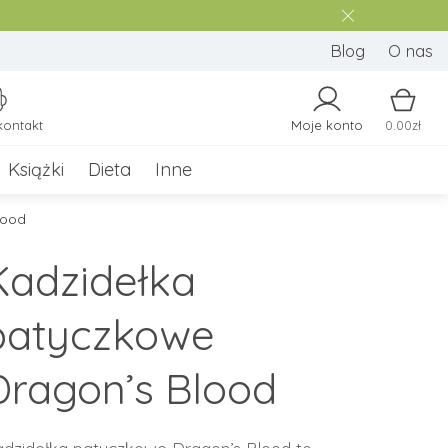
Blog
O nas
kontakt
Moje konto
0.00zł
Książki
Dieta
Inne
lood
Kadzidełka
patyczkowe
Dragon’s Blood