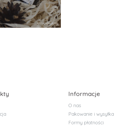
Uzupełniamy
kty
Informacje
O nas
cja
Pakowanie i wysyłka
Formy płatności