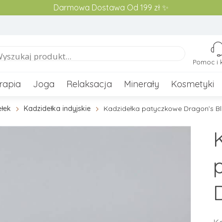
Darmowa Dostawa Od 199 zł ✨
Pomoc i 
rapia
Joga
Relaksacja
Minerały
Kosmetyki
ełek
Kadzidełka indyjskie
Kadzidełka patyczkowe Dragon’s B