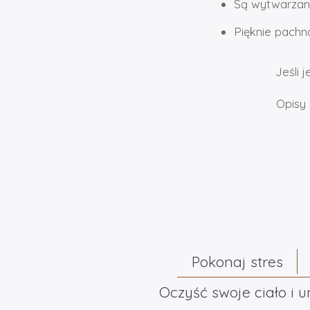
Są wytwarzane
Pięknie pachn
Jeśli 
Opisy 
Pokonaj stres
Oczyść swoje ciało i 