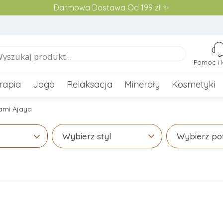
Darmowa Dostawa Od 199 zł ✨
Pomoc i 
rapia
Joga
Relaksacja
Minerały
Kosmetyki
mi Ajaya
Wybierz styl
Wybierz po