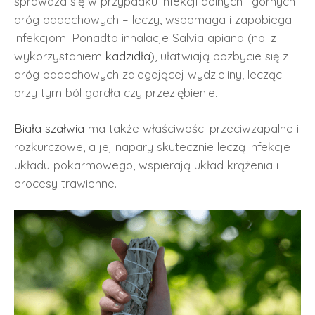
sprawdza się w przypadku infekcji dolnych i górnych
dróg oddechowych – leczy, wspomaga i zapobiega
infekcjom. Ponadto inhalacje Salvia apiana (np. z
wykorzystaniem
kadzidła
), ułatwiają pozbycie się z
dróg oddechowych zalegającej wydzieliny, lecząc
przy tym ból gardła czy przeziębienie.
Biała szałwia
ma także właściwości przeciwzapalne i
rozkurczowe, a jej napary skutecznie leczą infekcje
układu pokarmowego, wspierają układ krążenia i
procesy trawienne.