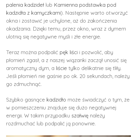
palenia kadzideł
lub
Kamienna podstawka pod
kadzidła z kamyczkami
). Następnie warto otworzyć
okna i zostawić je uchylone, aż do zakończenia
okadzania. Dzięki temu, przez okno, wraz z dymem
ulotnią się negatywne myśli i złe energie.
Teraz można podpalić
pęk liści
i pozwolić, aby
płomień zgasł, a z naszej wiązanki zaczął unosić się
aromatyczny dym, a
liście
tylko delikatnie się tliły.
Jeśli płomień nie gaśnie po ok. 20 sekundach, należy
go zdmuchnąć.
Szybko gasnące
kadzidło
może świadczyć o tym, że
w pomieszczeniu znajduje się dużo negatywnej
energii. W takim przypadku
szałwię
należy
rozdmuchać lub podpalić ją ponownie.