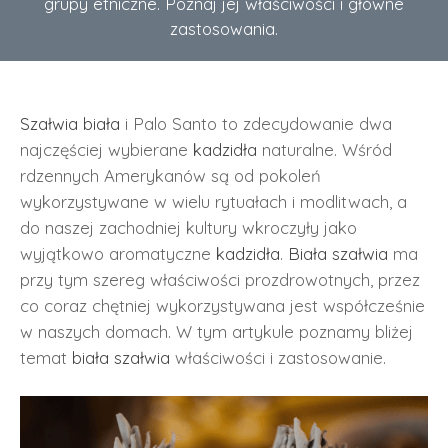
grupy etniczne. Poznaj jej właściwości i główne
zastosowania.
Szałwia biała
i Palo Santo to zdecydowanie dwa
najczęściej wybierane
kadzidła
naturalne. Wśród
rdzennych Amerykanów są od pokoleń
wykorzystywane w wielu rytuałach i modlitwach, a
do naszej zachodniej kultury wkroczyły jako
wyjątkowo aromatyczne
kadzidła
.
Biała szałwia
ma
przy tym szereg właściwości prozdrowotnych, przez
co coraz chętniej wykorzystywana jest współcześnie
w naszych domach. W tym artykule poznamy bliżej
temat
biała szałwia
właściwości i zastosowanie.