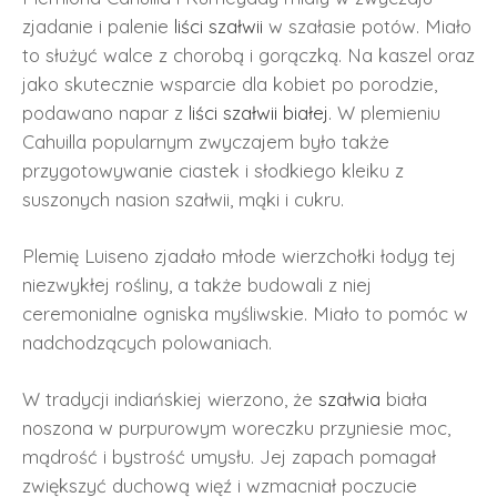
zjadanie i palenie
liści
szałwii
w szałasie potów. Miało
to służyć walce z chorobą i gorączką. Na kaszel oraz
jako skutecznie wsparcie dla kobiet po porodzie,
podawano napar z
liści
szałwii białej
. W plemieniu
Cahuilla popularnym zwyczajem było także
przygotowywanie ciastek i słodkiego kleiku z
suszonych nasion szałwii, mąki i cukru.
Plemię Luiseno zjadało młode wierzchołki łodyg tej
niezwykłej rośliny, a także budowali z niej
ceremonialne ogniska myśliwskie. Miało to pomóc w
nadchodzących polowaniach.
W tradycji indiańskiej wierzono, że
szałwia
biała
noszona w purpurowym woreczku przyniesie moc,
mądrość i bystrość umysłu. Jej zapach pomagał
zwiększyć duchową więź i wzmacniał poczucie