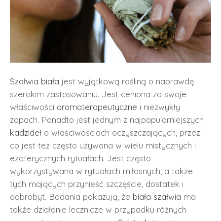
Szałwia biała
jest wyjątkową rośliną o naprawdę
szerokim zastosowaniu. Jest ceniona za swoje
właściwości
aromaterapeutyczne
i niezwykły
zapach. Ponadto jest jednym z najpopularniejszych
kadzideł
o właściwościach oczyszczających, przez
co jest też często używana w wielu mistycznych i
ezoterycznych rytuałach. Jest często
wykorzystywana w rytuałach miłosnych, a także
tych mających przynieść szczęście, dostatek i
dobrobyt. Badania pokazują, że
biała szałwia
ma
także działanie lecznicze w przypadku różnych