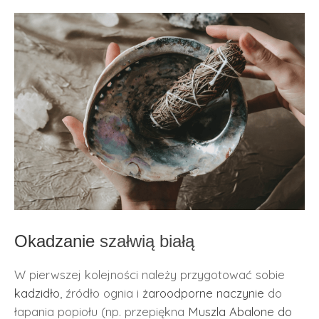
Okadzanie
szałwią białą
W pierwszej kolejności należy przygotować sobie
kadzidło
, źródło ognia i
żaroodporne naczynie
do
łapania popiołu (np. przepiękna
Muszla Abalone do