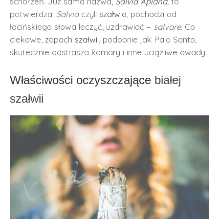
schorzeń. Już sama nazwa,
Salvia Apiana
,
to
potwierdza.
Salvia
czyli
szałwia
, pochodzi od
łacińskiego słowa leczyć, uzdrawiać –
salvare
. Co
ciekawe, zapach
szałwii
, podobnie jak Palo Santo,
skutecznie odstrasza komary i inne uciążliwe owady.
Właściwości oczyszczające
białej
szałwii