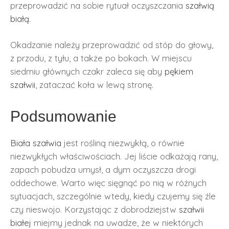
przeprowadzić na sobie rytuał oczyszczania
szałwią
białą
.
Okadzanie należy przeprowadzić od stóp do głowy,
z przodu, z tyłu, a także po bokach. W miejscu
siedmiu głównych czakr zaleca się aby
pękiem
szałwii
, zataczać koła w lewą stronę.
Podsumowanie
Biała szałwia
jest rośliną niezwykłą, o równie
niezwykłych właściwościach. Jej liście odkażają rany,
zapach pobudza umysł, a dym oczyszcza drogi
oddechowe. Warto więc sięgnąć po nią w różnych
sytuacjach, szczególnie wtedy, kiedy czujemy się źle
czy nieswojo. Korzystając z dobrodziejstw
szałwii
białej
miejmy jednak na uwadze, że w niektórych