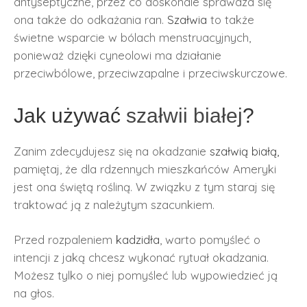
antyseptyczne, przez co doskonale sprawdza się
ona także do odkażania ran.
Szałwia
to także
świetne wsparcie w bólach menstruacyjnych,
ponieważ dzięki cyneolowi ma działanie
przeciwbólowe, przeciwzapalne i przeciwskurczowe.
Jak używać
szałwii białej
?
Zanim zdecydujesz się na okadzanie
szałwią białą,
pamiętaj, że dla rdzennych mieszkańców Ameryki
jest ona świętą rośliną. W związku z tym staraj się
traktować ją z należytym szacunkiem.
Przed rozpaleniem
kadzidła
, warto pomyśleć o
intencji z jaką chcesz wykonać rytuał okadzania.
Możesz tylko o niej pomyśleć lub wypowiedzieć ją
na głos.