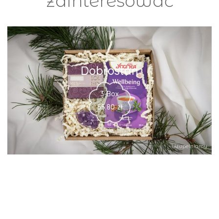
zainteresować
Dobrostan
3-Box
55.80
zł
Uzupełniamy