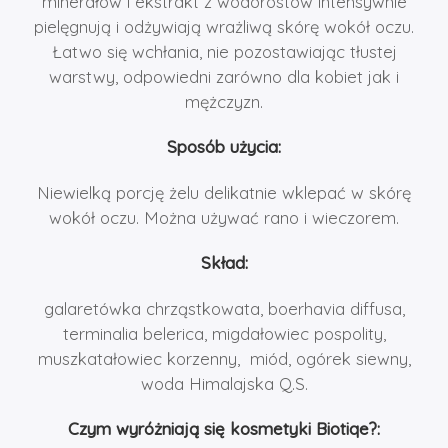
minerałów i ekstrakt z wodorostów intensywnie
pielęgnują i odżywiają wrażliwą skórę wokół oczu.
Łatwo się wchłania, nie pozostawiając tłustej
warstwy, odpowiedni zarówno dla kobiet jak i
mężczyzn.
Sposób użycia:
Niewielką porcję żelu delikatnie wklepać w skórę
wokół oczu. Można używać rano i wieczorem.
Skład:
galaretówka chrząstkowata, boerhavia diffusa,
terminalia belerica, migdałowiec pospolity,
muszkatałowiec korzenny, miód, ogórek siewny,
woda Himalajska Q.S.
Czym wyróżniają się kosmetyki Biotiqe?: