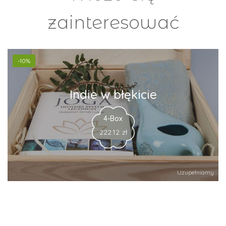
zainteresować
-10%
Indie w błękicie
4-Box
222.12
zł
Uzupełniamy