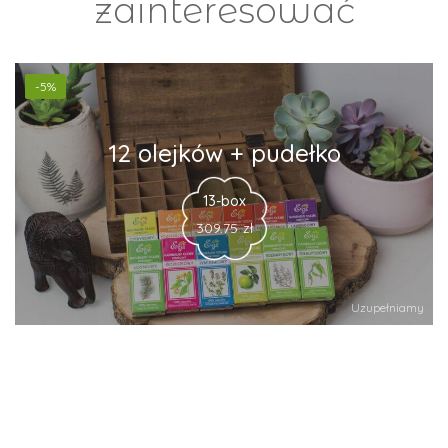
zainteresować
-5%
12 olejków + pudełko
13-box
309.75
zł
Uzupełniamy