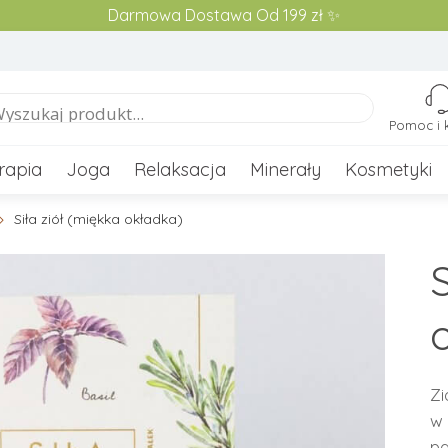
Darmowa Dostawa Od 199 zł ✨
Pomoc i 
rapia
Joga
Relaksacja
Minerały
Kosmetyki
Siła ziół (miękka okładka)
S
Zi
w 
pa