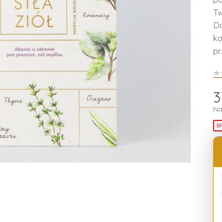
Tw
Do
ko
pr
3
Na
B