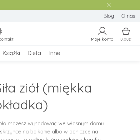
Blog
O nas
kontakt
Moje konto
0.00zł
Książki
Dieta
Inne
iła ziół (miękka
okładka)
oła możesz wyhodować we własnym domu
skrzynce na balkonie albo w doniczce na
rapecie. To rośliny, które podniosą komfort