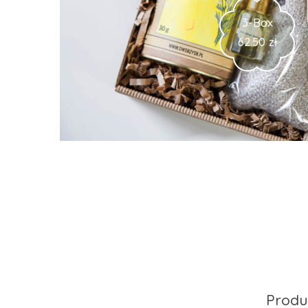
3-Box
62.50
zł
Produ