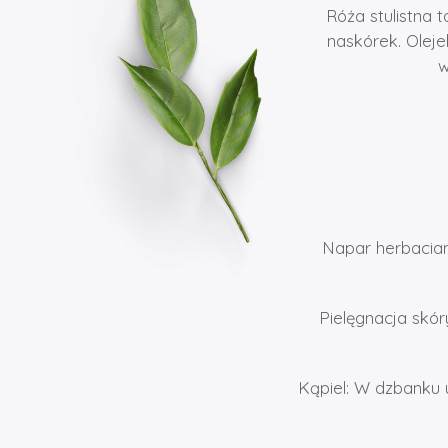
Róża stulistna 
naskórek. Oleje
w
Napar herbacian
Pielęgnacja skó
Kąpiel: W dzbanku 