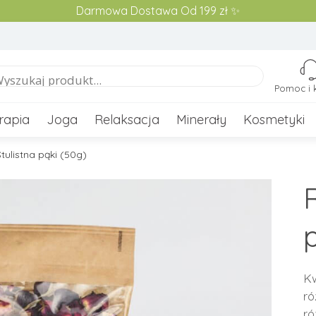
Darmowa Dostawa Od 199 zł ✨
Pomoc i 
rapia
Joga
Relaksacja
Minerały
Kosmetyki
ulistna pąki (50g)
Kw
ró
ró