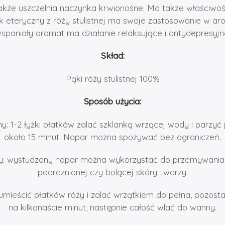
także uszczelnia naczynka krwionośne. Ma także właściwo
k eteryczny z róży stulistnej ma swoje zastosowanie w ar
spaniały aromat ma działanie relaksujące i antydepresyjn
Skład:
Pąki róży stulistnej 100%
Sposób użycia:
y: 1-2 łyżki płatków zalać szklanką wrzącej wody i parzyć
około 15 minut. Napar można spożywać bez ograniczeń.
ry: wystudzony napar można wykorzystać do przemywania 
podrażnionej czy bolącej skóry twarzy.
umieścić płatków róży i zalać wrzątkiem do pełna, pozosta
na kilkanaście minut, następnie całość wlać do wanny.