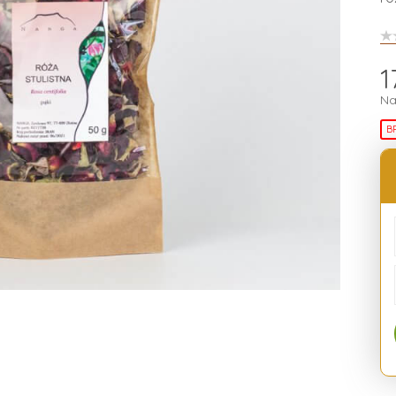
1
Na
B