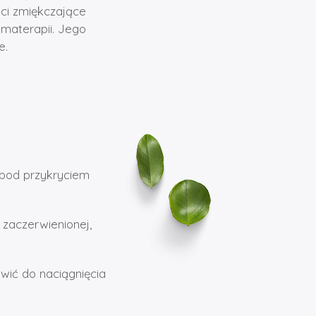
ści zmiękczające
omaterapii. Jego
e.
 pod przykryciem
zaczerwienionej,
wić do naciągnięcia