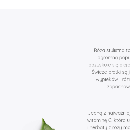
Róża stulistna t
ogromną popul
pozyskuje się ole
Świeże płatki są
wypieków i róż
zapachowy
Jedną z najważniej
witaminę C, która 
i herbaty z róży 