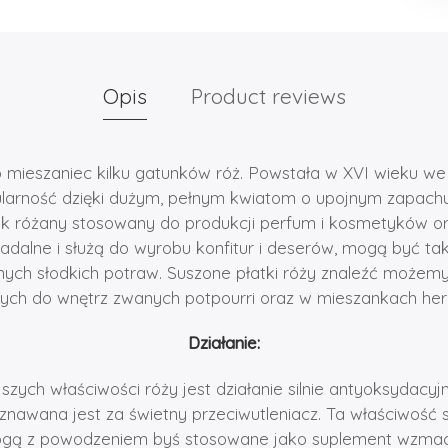
Opis
Product reviews
o mieszaniec kilku gatunków róż. Powstała w XVI wieku we 
arność dzięki dużym, pełnym kwiatom o upojnym zapachu.
jek różany stosowany do produkcji perfum i kosmetyków or
 jadalne i służą do wyrobu konfitur i deserów, mogą być 
nych słodkich potraw. Suszone płatki róży znaleźć może
ch do wnętrz zwanych potpourri oraz w mieszankach her
Działanie:
szych właściwości róży jest działanie silnie antyoksydacyj
uznawana jest za świetny przeciwutleniacz. Ta właściwość s
mogą z powodzeniem byś stosowane jako suplement wzmac