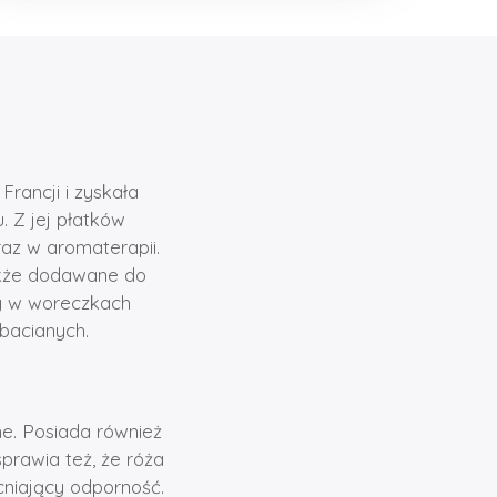
Francji i zyskała
 Z jej płatków
az w aromaterapii.
także dodawane do
my w woreczkach
bacianych.
ne. Posiada również
prawia też, że róża
niający odporność.