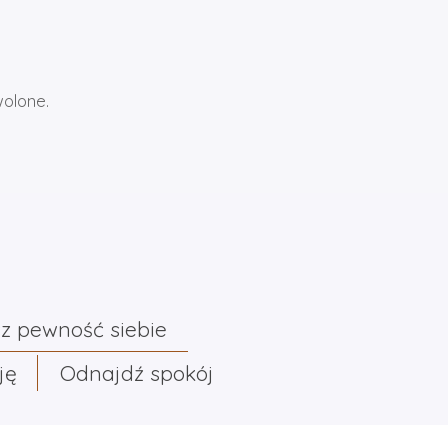
wolone.
z pewność siebie
ję
Odnajdź spokój