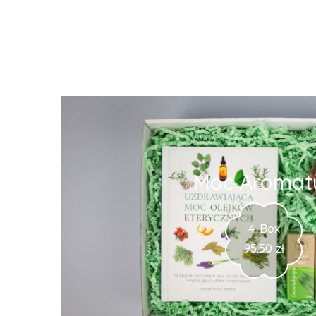
Moc Aromatu
4-Box
95.50
zł