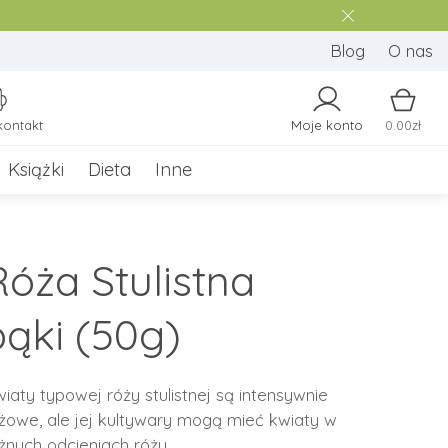
Blog
O nas
kontakt
Moje konto
0.00zł
Książki
Dieta
Inne
Róża Stulistna
pąki (50g)
iaty typowej róży stulistnej są intensywnie
żowe, ale jej kultywary mogą mieć kwiaty w
żnych odcieniach różu.