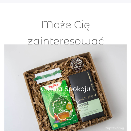
Może Cię
zainteresować
Chwila Spokoju
3-Box
78.80
zł
Uzupełniamy