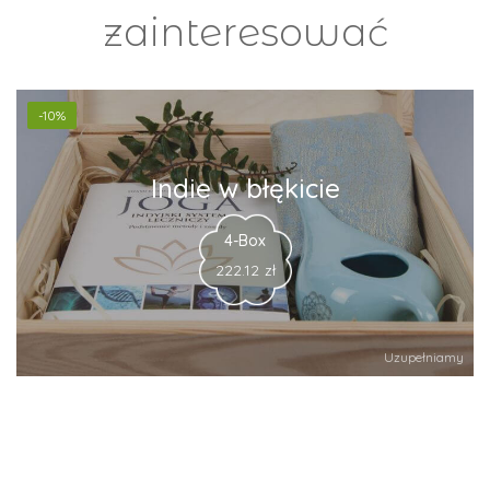
zainteresować
-10%
Indie w błękicie
4-Box
222.12
zł
Uzupełniamy