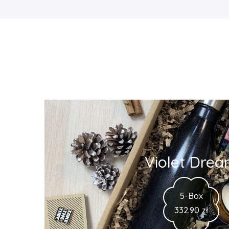
Violet Dre
5-Box
332.90
zł