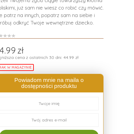
żeli Twojemu życiu ciągle towarzyszy kłótnia
bliskimi, już sam nie wiesz co robić czy mówić.
e patrz na innych, popatrz sam na siebie i
róbuj odkryć Twoje wewnętrzne dziecko.
4.99
zł
jniższa cena z ostatnich 30 dni:
44.99
zł
RAK W MAGAZYNIE
Powiadom mnie na maila o
dostępności produktu