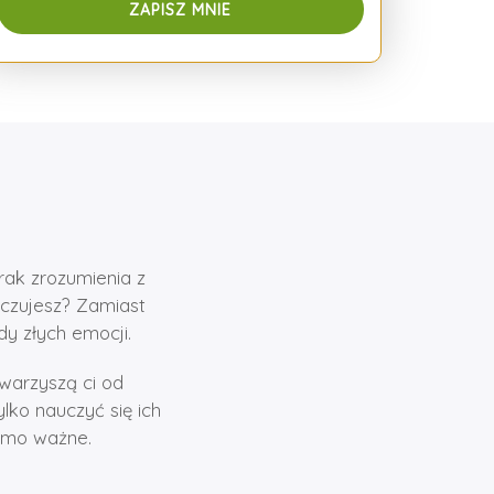
Brak zrozumienia z
o czujesz? Zamiast
dy złych emocji.
warzyszą ci od
lko nauczyć się ich
samo ważne.