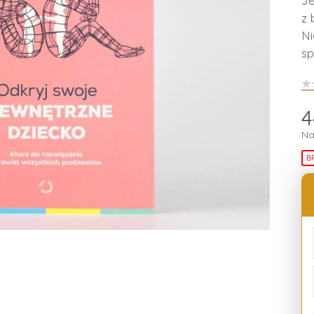
Je
z 
Ni
sp
4
Na
B