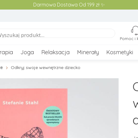
Darmowa Dostawa Od 199 zł ✨
Pomoc i 
rapia
Joga
Relaksacja
Minerały
Kosmetyki
te
Odkryj swoje wewnętrzne dziecko