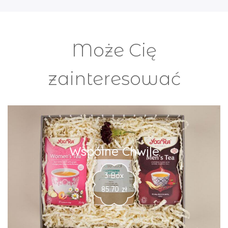
Może Cię
zainteresować
Wspólne Chwile
3-Box
85.70
zł