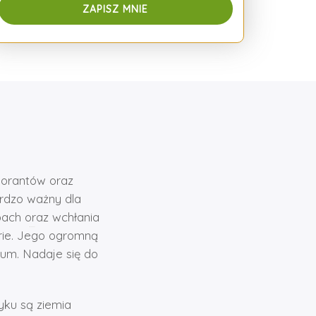
dorantów oraz
ardzo ważny dla
pach oraz wchłania
erie. Jego ogromną
ium. Nadaje się do
yku są ziemia