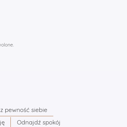
wolone.
z pewność siebie
ję
Odnajdź spokój