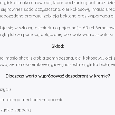
 glinka i mąka arrowroot, które pochłaniają pot oraz dzi
 się również soda oczyszczona, olej kokosowy, masło shea i
 niepożądane aromaty, zabijają bakterie oraz wspomagają
uje się w szklanym słoiczku o pojemności 60 ml. Wmasowu
ręką lub za pomocą dołączonej do opakowania szpatułki.
Skład:
, masło shea, skrobia ziemniaczana, olej kokosowy, olej 
a, ziemia okrzemkowa, gliceryna roślinna, glinka biała, w
Dlaczego warto wypróbować dezodorant w kremie?
użyciu
naturalnego mechanizmu pocenia
brzydkie zapachy