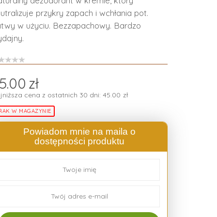
turalny dezodorant w kremie, który
utralizuje przykry zapach i wchłania pot.
twy w użyciu. Bezzapachowy. Bardzo
dajny.
5.00
zł
jniższa cena z ostatnich 30 dni:
45.00
zł
RAK W MAGAZYNIE
Powiadom mnie na maila o
dostępności produktu