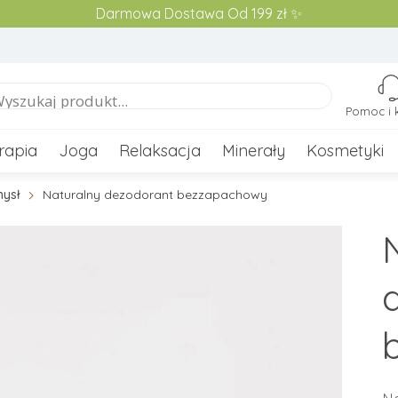
Darmowa Dostawa Od 199 zł ✨
Pomoc i 
rapia
Joga
Relaksacja
Minerały
Kosmetyki
mysł
Naturalny dezodorant bezzapachowy