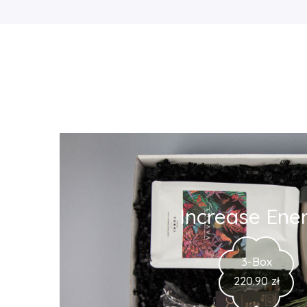
Increase Ene
3-Box
220.90
zł