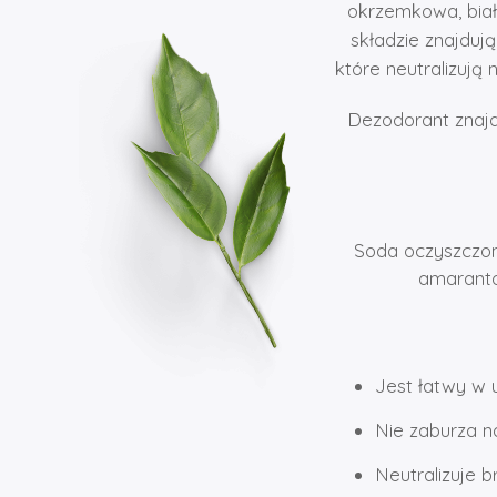
okrzemkowa, biała
składzie znajdują
które neutralizują
Dezodorant znajd
Soda oczyszczona
amarantow
Jest łatwy w 
Nie zaburza 
Neutralizuje 