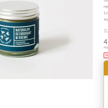
Na
ne
Ła
wy
4
Na
B