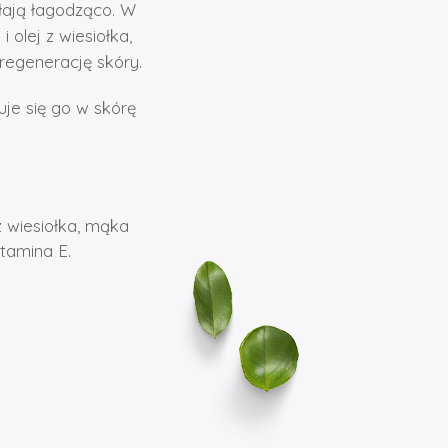
ałają łagodząco. W
 olej z wiesiołka,
 regenerację skóry.
je się go w skórę
z wiesiołka, mąka
itamina E.