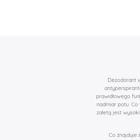
Dezodorant w
antyperspirant
prawidłowego funk
nadmiar potu. Co 
zaletą jest wysok
Co znajduje 