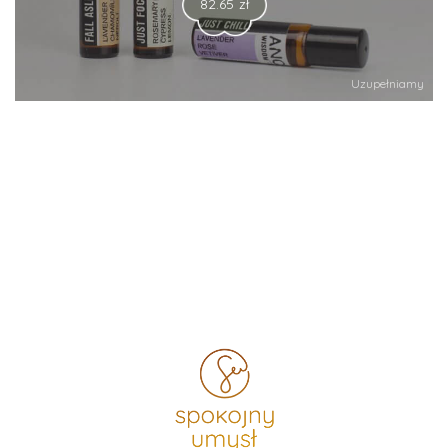
82.65
zł
Uzupełniamy