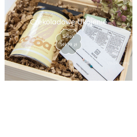
Czekoladowe Ukojenie
5-Box
149.99
zł
Uzupełniamy