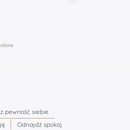
wolone.
z pewność siebie
ję
Odnajdź spokój