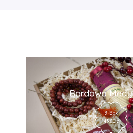
Bordowa Medy
3-Box
143.80
zł