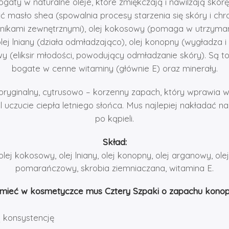
gaty w naturalne oleje, które zmiękczają i nawilżają skórę
 masło shea (spowalnia procesy starzenia się skóry i chr
nnikami zewnętrznymi), olej kokosowy (pomaga w utrzyma
olej lniany (działa odmładzająco), olej konopny (wygładza i
y (eliksir młodości, powodujący odmładzanie skóry). Są to
bogate w cenne witaminy (głównie E) oraz minerały.
yginalny, cytrusowo – korzenny zapach, który wprawia w 
 uczucie ciepła letniego słońca.
Mus najlepiej nakładać na
po kąpieli.
Skład:
lej kokosowy, olej lniany, olej konopny, olej arganowy, ol
pomarańczowy, skrobia ziemniaczana, witamina E.
 mieć w kosmetyczce mus Cztery Szpaki o zapachu konop
 konsystencję