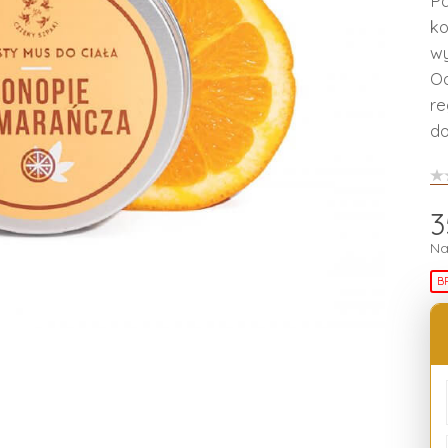
Pa
ko
wy
Od
re
do
3
Na
B