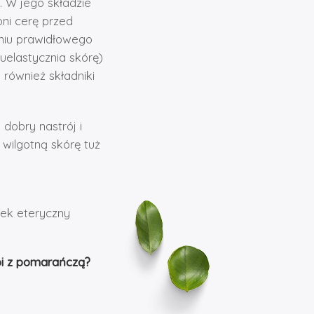
. W jego składzie
oni cerę przed
niu prawidłowego
 uelastycznia skórę)
 również składniki
dobry nastrój i
 wilgotną skórę tuż
ejek eteryczny
i z pomarańczą?