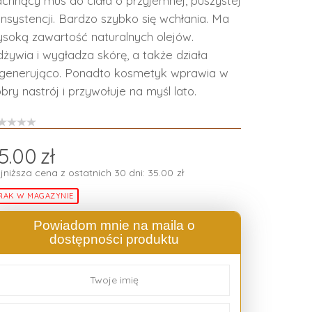
chnący mus do ciała o przyjemnej, puszystej
nsystencji. Bardzo szybko się wchłania. Ma
soką zawartość naturalnych olejów.
żywia i wygładza skórę, a także działa
generująco. Ponadto kosmetyk wprawia w
bry nastrój i przywołuje na myśl lato.
5.00
zł
jniższa cena z ostatnich 30 dni:
35.00
zł
RAK W MAGAZYNIE
Powiadom mnie na maila o
dostępności produktu