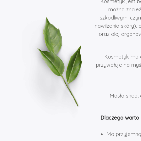
Kosmetyk jest bo
można znaleźć
szkodliwymi czy
nawilżenia skóry), 
oraz olej arganow
Kosmetyk ma or
przywołuje na myśl
Masło shea, o
Dlaczego warto
Ma przyjemną