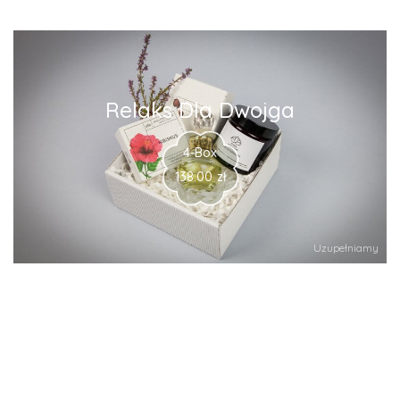
Relaks Dla Dwojga
4-Box
138.00
zł
Uzupełniamy