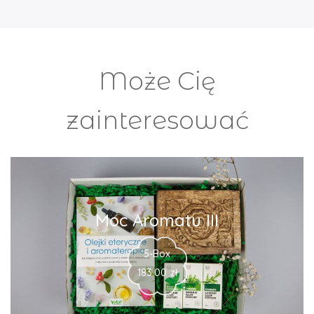
Może Cię
zainteresować
Moc Aromatu III
5-Box
183.00
zł