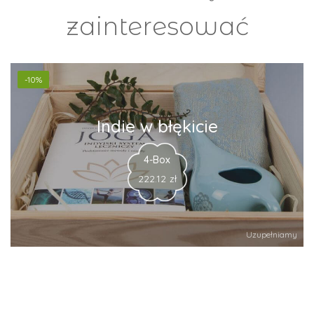
zainteresować
-10%
Indie w błękicie
4-Box
222.12
zł
Uzupełniamy