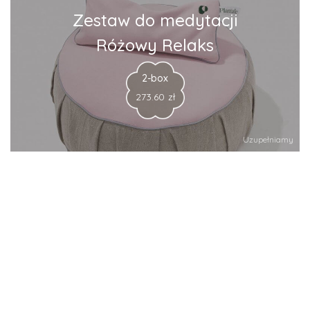
Zestaw do medytacji
Różowy Relaks
2-box
273.60
zł
Uzupełniamy