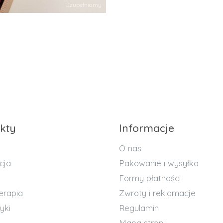
Uzupełniamy
kty
Informacje
O nas
cja
Pakowanie i wysyłka
Formy płatności
erapia
Zwroty i reklamacje
yki
Regulamin
Mapa strony