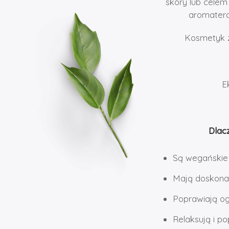
skóry lub celem 
aromaterap
Kosmetyk z
E
Dlac
Są wegańskie
Mają doskonał
Poprawiają og
Relaksują i po