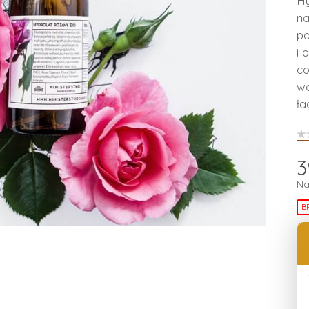
Hy
na
po
i 
co
wo
ła
3
Na
B