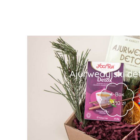
Ajurwedyjski det
4-Box
113.10
zł