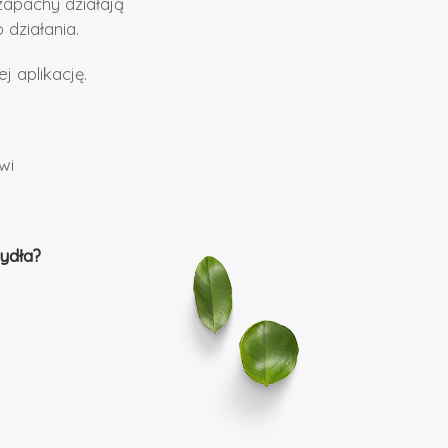
 zapachy działają
 działania.
 aplikację.
wi
ydła?