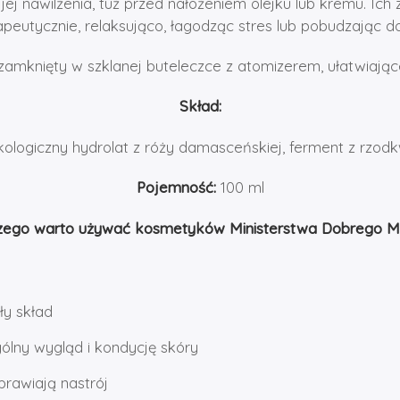
jej nawilżenia, tuż przed nałożeniem olejku lub kremu. Ich
eutycznie, relaksująco, łagodząc stres lub pobudzając do
amknięty w szklanej buteleczce z atomizerem, ułatwiającej
Skład:
kologiczny hydrolat z róży damasceńskiej, ferment z rzodk
Pojemność:
100 ml
zego warto używać kosmetyków Ministerstwa Dobrego M
y skład
ólny wygląd i kondycję skóry
prawiają nastrój