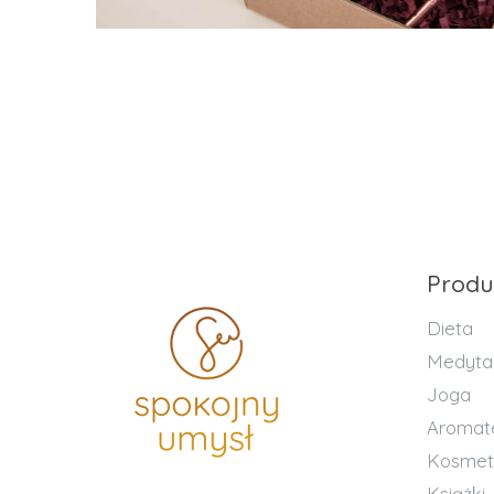
Produ
Dieta
Medyta
Joga
Aromat
Kosmet
Książki