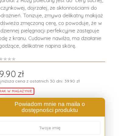
drolat z Róży polecany jest do cery suchej,
czynkowej, dojrzałej, ze skłonnościami do
drażnień. Tonizuje, zmywa delikatny makijaż
odświeża zmęczoną cerę, co powoduje, że w
dziennej pielęgnacji perfekcyjnie zastępuje
dę z kranu. Cudownie nawilża, ma działanie
godzące, delikatnie napina skórę.
9.90
zł
jniższa cena z ostatnich 30 dni:
39.90
zł
RAK W MAGAZYNIE
Powiadom mnie na maila o
dostępności produktu