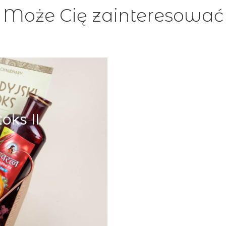
Może Cię zainteresować
oks II