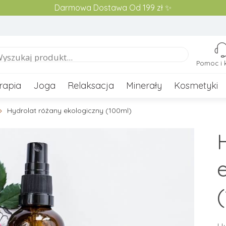
Darmowa Dostawa Od 199 zł ✨
Pomoc i 
rapia
Joga
Relaksacja
Minerały
Kosmetyki
Hydrolat różany ekologiczny (100ml)