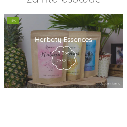
-5%
Herbaty Essences
3-Box
79.52
zł
Uzupełniamy