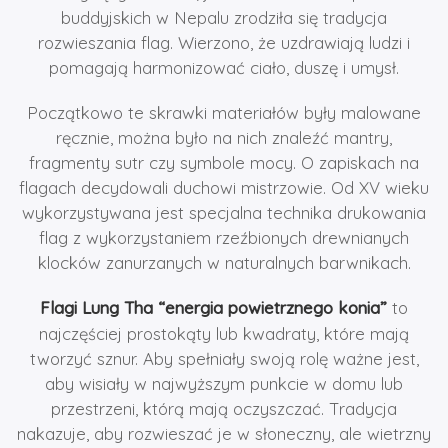
buddyjskich w Nepalu zrodziła się tradycja
rozwieszania flag. Wierzono, że uzdrawiają ludzi i
pomagają harmonizować ciało, duszę i umysł.
Początkowo te skrawki materiałów były malowane
ręcznie, można było na nich znaleźć mantry,
fragmenty sutr czy symbole mocy. O zapiskach na
flagach decydowali duchowi mistrzowie. Od XV wieku
wykorzystywana jest specjalna technika drukowania
flag z wykorzystaniem rzeźbionych drewnianych
klocków zanurzanych w naturalnych barwnikach.
Flagi Lung Tha “energia powietrznego konia”
to
najczęściej prostokąty lub kwadraty, które mają
tworzyć sznur. Aby spełniały swoją rolę ważne jest,
aby wisiały w najwyższym punkcie w domu lub
przestrzeni, którą mają oczyszczać. Tradycja
nakazuje, aby rozwieszać je w słoneczny, ale wietrzny