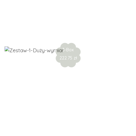
Loving Blue
3-Box
222.75
zł
Uzupełniamy