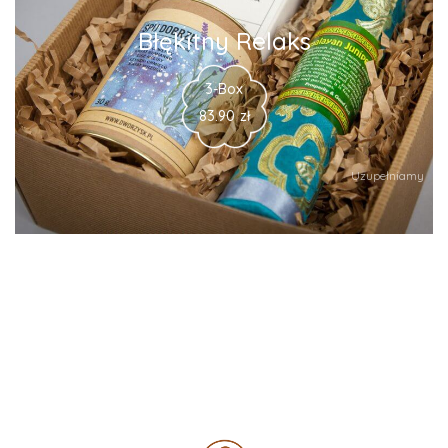
Błękitny Relaks
3-Box
83.90
zł
Uzupełniamy