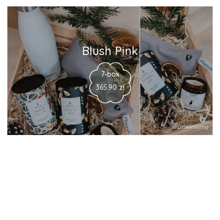
Blush Pink
7-box
365.90
zł
Uzupełniamy