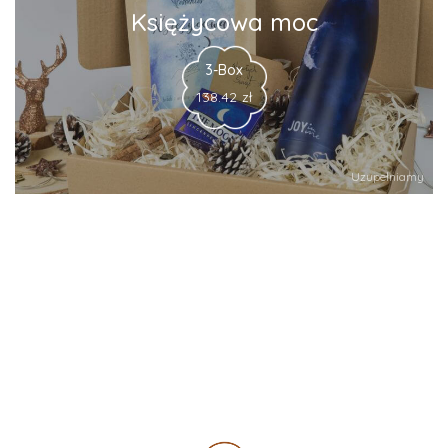
Księżycowa moc
3-Box
138.42
zł
Uzupełniamy