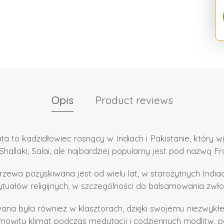
Opis
Product reviews
ata to kadzidłowiec rosnący w Indiach i Pakistanie, który 
allaki, Salai, ale najbardziej popularny jest pod nazwą F
rzewa pozyskiwana jest od wielu lat, w starożytnych Indi
ytuałów religijnych, w szczególności do balsamowania zwło
ana była również w klasztorach, dzięki swojemu niezwyk
owity klimat podczas medytacji i codziennych modlitw,