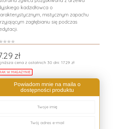
turalna żywica pozyskiwana z drzewa
dyjskiego kadzidłowca o
arakterystycznym, mistycznym zapachu
rzyjającym zagłębianiu się podczas
dytacji.
7.29
zł
jniższa cena z ostatnich 30 dni:
17.29
zł
RAK W MAGAZYNIE
Powiadom mnie na maila o
dostępności produktu