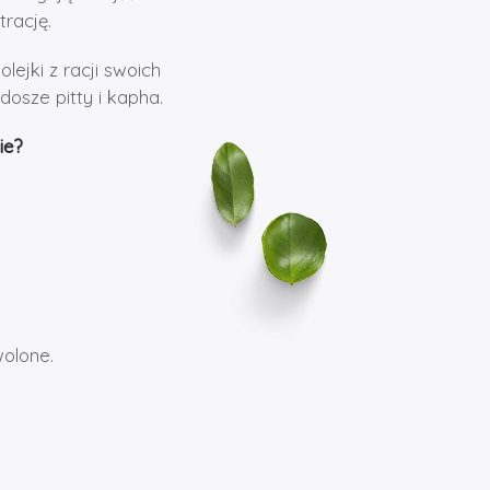
rację.
ejki z racji swoich
osze pitty i kapha.
ie?
wolone.