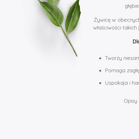
głębi
Żywicę w obecnych 
właściwości takich
Dl
Tworzy niesa
Pomaga zagłęb
Uspokaja i ha
Opisy 