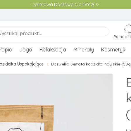
Darmowa Dostawa Od 199 zł ✨
Pomoc i 
rapia
Joga
Relaksacja
Minerały
Kosmetyki
dzidełka Uspokajające
Boswellia Serrata kadzidło indyjskie (50g