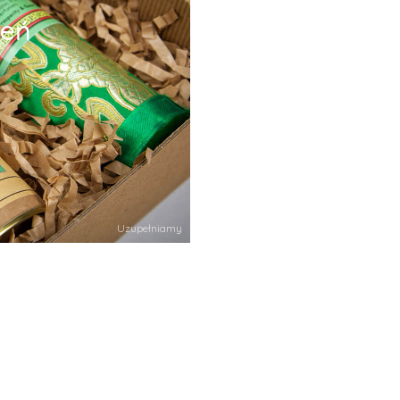
leń
Uzupełniamy