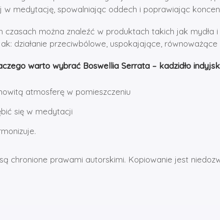
ej w medytację, spowalniając oddech i poprawiając koncent
czasach można znaleźć w produktach takich jak mydła i ol
 jak: działanie przeciwbólowe, uspokajające, równoważące d
aczego warto wybrać Boswellia Serrata – kadzidło indyjsk
mowitą atmosferę w pomieszczeniu
ić się w medytacji
rmonizuje.
są chronione prawami autorskimi. Kopiowanie jest niedoz