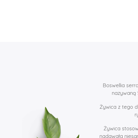
Boswellia serr
nazywaną Sh
Żywica z tego d
r
Żywica stosow
nadawała niesam