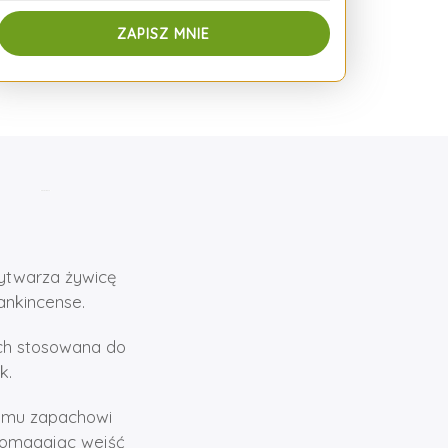
wytwarza żywicę
rankincense.
ach stosowana do
k.
łemu zapachowi
 pomagając wejść