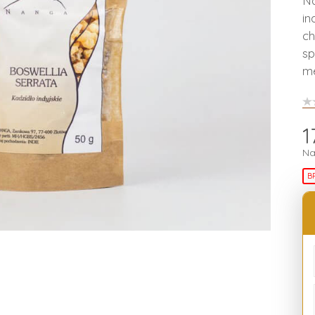
Na
in
ch
sp
me
1
Na
B