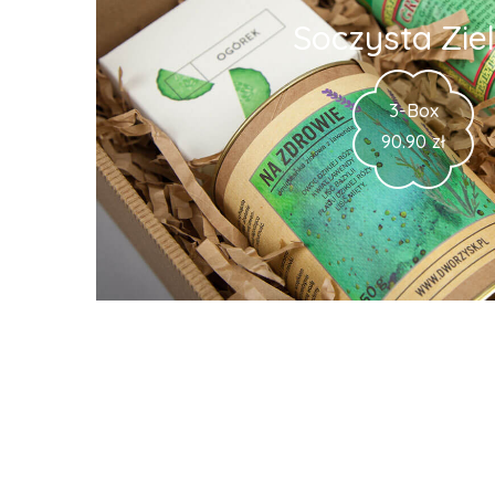
Soczysta Zie
3-Box
90.90
zł