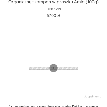
Organiczny szampon w proszku Amla (100g)
Eliah Sahil
57.00
zł
Uzupełniamy
Wygładzający peeling do ciała Róża i Argan