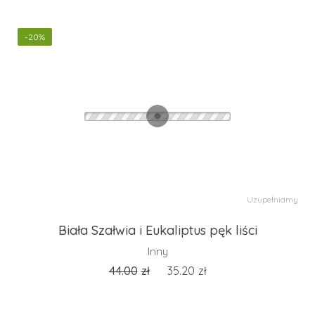
-20%
Uzupełniamy
Biała Szałwia i Eukaliptus pęk liści
Inny
44.00
zł
35.20
zł