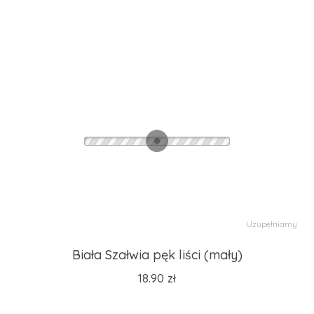
Uzupełniamy
Biała Szałwia pęk liści (mały)
18.90
zł