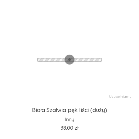
Uzupełniamy
Biała Szałwia pęk liści (duży)
Inny
38.00
zł