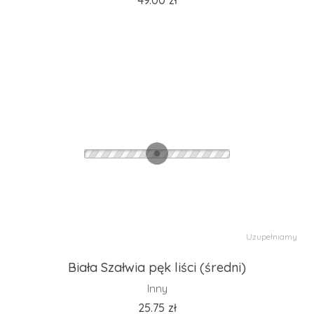
49.00
zł
Uzupełniamy
Biała Szałwia pęk liści (średni)
Inny
25.75
zł