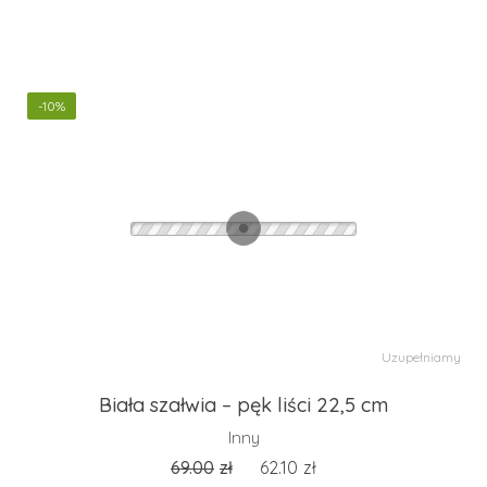
-10%
Uzupełniamy
Biała szałwia – pęk liści 22,5 cm
Inny
69.00
zł
62.10
zł