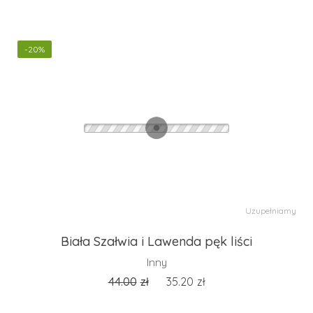
-20%
Uzupełniamy
Biała Szałwia i Lawenda pęk liści
Inny
44.00
zł
35.20
zł