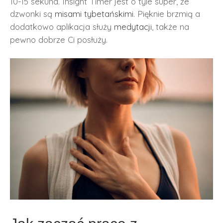
10-15 sekund. Insight Timer jest o tyle super, że
dzwonki są
misami tybetańskimi
. Pięknie brzmią a
dodatkowo aplikacja służy
medytacji
, także na
pewno dobrze Ci posłuży.