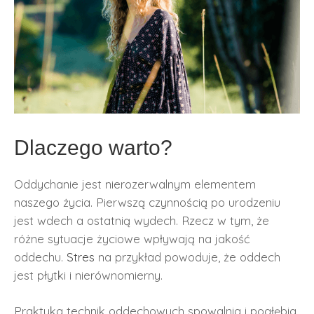
Dlaczego warto?
Oddychanie jest nierozerwalnym elementem
naszego życia. Pierwszą czynnością po urodzeniu
jest wdech a ostatnią wydech. Rzecz w tym, że
różne sytuacje życiowe wpływają na jakość
oddechu.
Stres
na przykład powoduje, że oddech
jest płytki i nierównomierny.
Praktyka technik oddechowych spowalnia i pogłębia