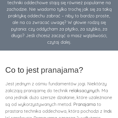
techniki oddechowe stają się również popularne na
zachodzie. Nie wiadomo tylko trochę jak się za taką
praktykę oddechu zabrać – niby to bardzo proste,
ale na co zwracać uwagę? W głowie rodzą się
pytania: czy oddycham za płytko, za szybko, za
długo? Jeśli chcesz zacząć a masz wątpliwości,
czytaj dalej.
Co to jest
pranajama
?
Jest jednym z ośmiu fundamentów jogi. Niektórzy
zaliczają pranajamę do technik
relaksacyjnych
. Ma
ona jednak dużo szersze działanie, które uzależnione
są od wykorzystywanych metod.
Pranajama
to
prastara technika oddechowa, która pochodzi z
Indii
.
W sanskrycie Pranayama oznacza “wydłużanie