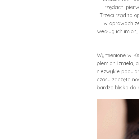
rzędach: pierws
Trzeci rząd to o
w oprawach ze 
według ich imion;
Wymienione w Ks
plemion Izraela, 
niezwykle popular
czasu zaczęto nos
bardzo blisko do