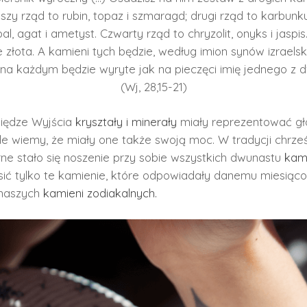
zy rząd to rubin, topaz i szmaragd; drugi rząd to karbunkuł,
pal, agat i ametyst. Czwarty rząd to chryzolit, onyks i jasp
złota. A kamieni tych będzie, według imion synów izraelsk
 na każdym będzie wyryte jak na pieczęci imię jednego z 
(Wj, 28,15-21)
iędze Wyjścia
kryształy i minerały
miały reprezentować gł
ale wiemy, że miały one także swoją moc. W tradycji chrześ
ne stało się noszenie przy sobie wszystkich dwunastu
kam
ić tylko te kamienie, które odpowiadały danemu miesiącow
 naszych
kamieni zodiakalnych.