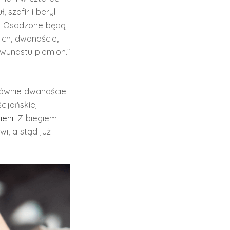
 szafir i beryl.
is. Osadzone będą
ich, dwanaście,
dwunastu plemion.”
ównie dwanaście
cijańskiej
ieni
. Z biegiem
i, a stąd już