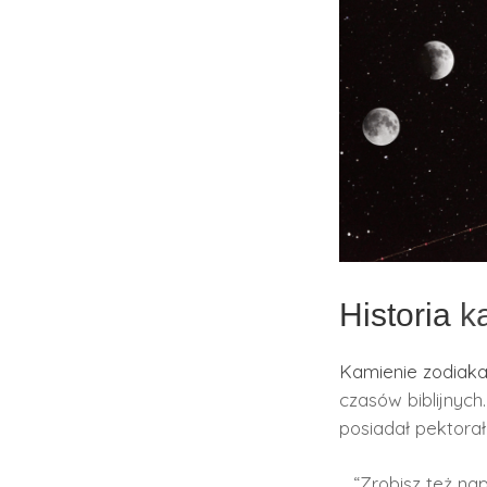
Historia
ka
Kamienie zodiaka
czasów biblijnych
posiadał pektorał
“Zrobisz też na