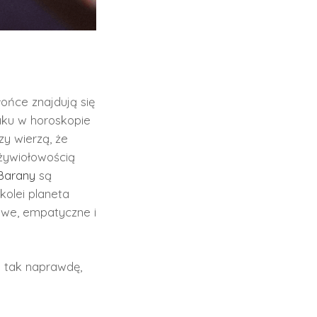
łońce znajdują się
aku w horoskopie
y wierzą, że
 żywiołowością
Barany
są
kolei planeta
liwe, empatyczne i
– tak naprawdę,