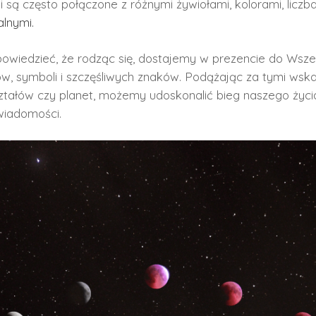
i są często połączone z różnymi żywiołami, kolorami, liczba
alnymi.
owiedzieć, że rodząc się, dostajemy w prezencie do Wsze
ów, symboli i szczęśliwych znaków. Podążając za tymi wsk
ształów czy planet, możemy udoskonalić bieg naszego życia
wiadomości.