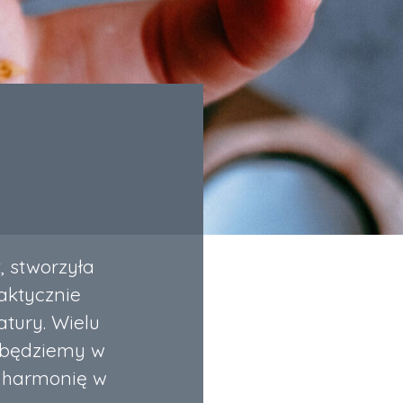
, stworzyła
raktycznie
atury. Wielu
i, będziemy w
ć harmonię w