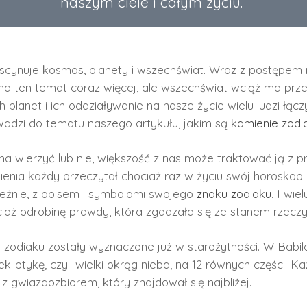
naszym ciele i całym życiu.
fascynuje kosmos, planety i wszechświat. Wraz z postępem 
na ten temat coraz więcej, ale wszechświat wciąż ma pr
h planet i ich oddziaływanie na nasze życie wielu ludzi łąc
adzi do tematu naszego artykułu, jakim są k
amienie zodi
na wierzyć lub nie, większość z nas może traktować ją z 
ienia każdy przeczytał chociaż raz w życiu swój horoskop i
ieżnie, z opisem i symbolami swojego
znaku zodiaku
. I wie
ciaż odrobinę prawdy, która zgadzała się ze stanem rzecz
 zodiaku zostały wyznaczone już w starożytności. W Babilo
kliptykę, czyli wielki okrąg nieba, na 12 równych części. Ka
 gwiazdozbiorem, który znajdował się najbliżej.