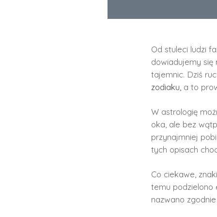
Od stuleci ludzi 
dowiadujemy się 
tajemnic. Dziś ruc
zodiaku,
a to prow
W astrologię moż
oka, ale bez wątp
przynajmniej pob
tych opisach cho
Co ciekawe, znaki
temu podzielono e
nazwano zgodnie z