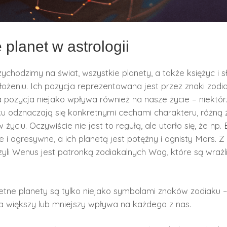
planet w astrologii
rzychodzimy na świat, wszystkie planety, a także księżyc i s
ożeniu. Ich pozycja reprezentowana jest przez znaki zodi
pozycja niejako wpływa również na nasze życie – niektórz
ku odznaczają się konkretnymi cechami charakteru, różną
 życiu. Oczywiście nie jest to regułą, ale utarło się, że np.
i agresywne, a ich planetą jest potężny i ognisty Mars. Z 
 czyli Wenus jest patronką zodiakalnych Wag, które są wraż
etne planety są tylko niejako symbolami znaków zodiaku 
a większy lub mniejszy wpływa na każdego z nas.