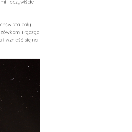
mi i oczywiście
chświata cały
azówkami i łącząc
 i wznieść się na