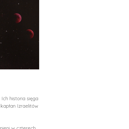
Ich historia sięga
 kapłan Izraelitów
mieni w czterech