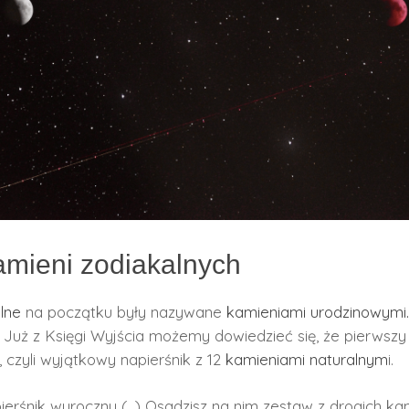
mieni zodiakalnych
lne
na początku były nazywane
kamieniami urodzinowymi.
. Już z Księgi Wyjścia możemy dowiedzieć się, że pierwszy
, czyli wyjątkowy napierśnik z 12
kamieniami naturalnym
i.
pierśnik wyroczny (…) Osadzisz na nim zestaw z drogich ka