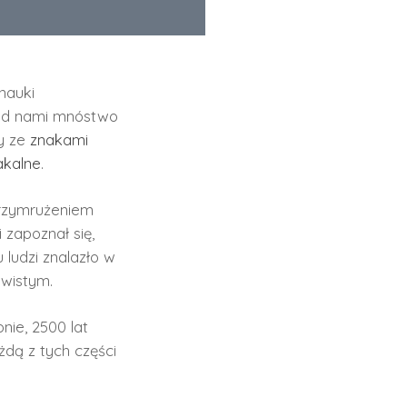
nauki
zed nami mnóstwo
zy ze
znakami
akalne
.
przymrużeniem
 zapoznał się,
lu ludzi znalazło w
ywistym.
nie, 2500 lat
żdą z tych części