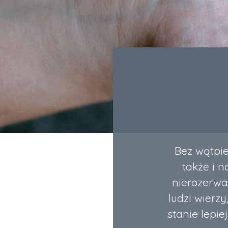
Bez wątpie
także i n
nierozerwal
ludzi wierzy
stanie lepi