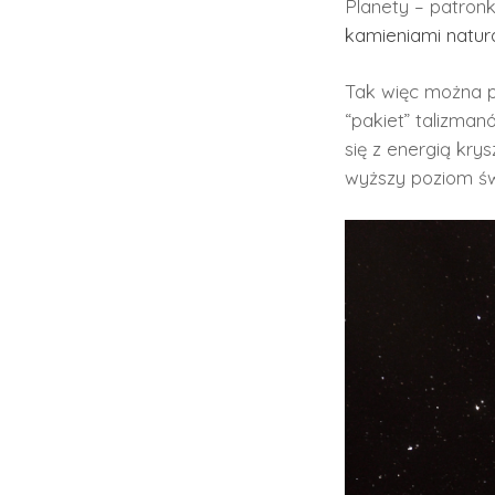
Planety – patronk
kamieniami natur
Tak więc można p
“pakiet” talizman
się z energią kry
wyższy poziom ś