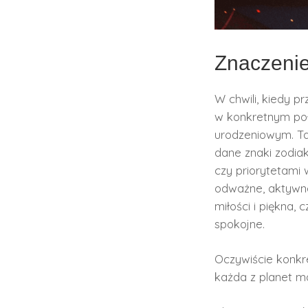
Znaczenie 
W chwili, kiedy p
w konkretnym poł
urodzeniowym. Ta 
dane znaki zodia
czy priorytetami w
odważne, aktywne 
miłości i piękna,
spokojne.
Oczywiście konkr
każda z planet m