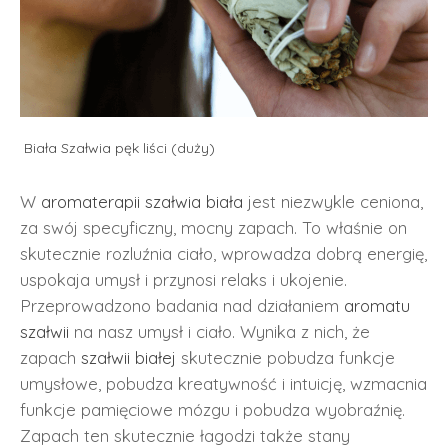
Biała Szałwia pęk liści (duży)
W
aromaterapii
szałwia biała
jest niezwykle ceniona,
za swój specyficzny, mocny zapach. To właśnie on
skutecznie rozluźnia ciało, wprowadza dobrą energię,
uspokaja umysł i przynosi relaks i ukojenie.
Przeprowadzono badania nad działaniem
aromatu
szałwii
na nasz umysł i ciało. Wynika z nich, że
zapach
szałwii białej
skutecznie pobudza funkcje
umysłowe, pobudza kreatywność i intuicję, wzmacnia
funkcje pamięciowe mózgu i pobudza wyobraźnię.
Zapach ten skutecznie łagodzi także stany