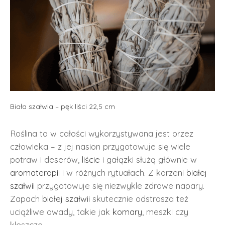
Biała szałwia – pęk liści 22,5 cm
Roślina ta w całości wykorzystywana jest przez
człowieka – z jej nasion przygotowuje się wiele
potraw i deserów,
liście
i gałązki służą głównie w
aromaterapii
i w różnych rytuałach. Z korzeni
białej
szałwii
przygotowuje się niezwykle zdrowe napary.
Zapach
białej szałwii
skutecznie odstrasza też
uciążliwe owady, takie jak
komary
, meszki czy
kleszcze.