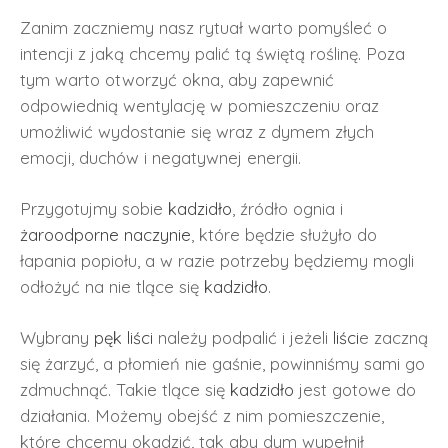
Zanim zaczniemy nasz rytuał warto pomyśleć o
intencji z jaką chcemy palić tą świętą roślinę. Poza
tym warto otworzyć okna, aby zapewnić
odpowiednią wentylację w pomieszczeniu oraz
umożliwić wydostanie się wraz z dymem złych
emocji, duchów i negatywnej energii.
Przygotujmy sobie
kadzidło
, źródło ognia i
żaroodporne naczynie
, które będzie służyło do
łapania popiołu, a w razie potrzeby będziemy mogli
odłożyć na nie tlące się
kadzidło
.
Wybrany
pęk liści
należy podpalić i jeżeli
liści
e zaczną
się żarzyć, a płomień nie gaśnie, powinniśmy sami go
zdmuchnąć. Takie tlące się
kadzidło
jest gotowe do
działania. Możemy obejść z nim pomieszczenie,
które chcemy okadzić, tak aby dym wypełnił