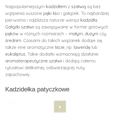
Najpopularniejszym
kadzidłem
z
szałwią
są bez
wątpienia suszone
pęki
liści
i gałązek. To najbardziej
pierwotna i najbliższa naturze wersja
kadzidła
.
Gałązki
szałwi
i są zawiązywane w formie gotowych
pęków
w różnych rozmiarach –
małym
,
dużym
czy
średnim
. Czasami do takich wiązanek dodaje się
także inne aromatyczne
liście
, np.
lawendę
lub
eukaliptus
. Takie dodatki wzmacniają działanie
aromaterapeutyczne
szałwii
i dodają całemu
rytuałowi delikatnej, odświeżającej nuty
zapachowej.
Kadzidełka patyczkowe