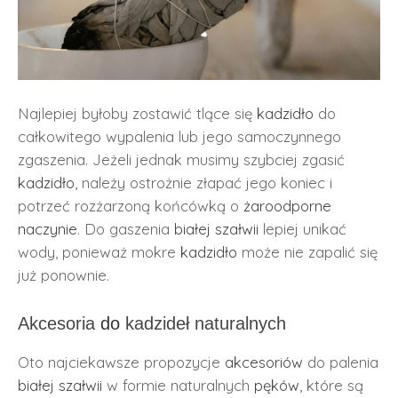
Najlepiej byłoby zostawić tlące się
kadzidło
do
całkowitego wypalenia lub jego samoczynnego
zgaszenia. Jeżeli jednak musimy szybciej zgasić
kadzidło
, należy ostrożnie złapać jego koniec i
potrzeć rozżarzoną końcówką o
żaroodporne
naczynie
. Do gaszenia
białej szałwii
lepiej unikać
wody, ponieważ mokre
kadzidło
może nie zapalić się
już ponownie.
Akcesoria
do
kadzideł naturalnych
Oto najciekawsze propozycje
akcesoriów
do palenia
białej szałwii
w formie naturalnych
pęków
, które są