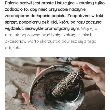
Palenie
szałwii
jest proste i intuicyjne – musimy tylko
zadbać o to, aby mieć przy sobie
naczynie
żaroodporn
e do łapania popiołu. Zaopatrzeni w taki
sprzęt, podpalamy
pęk liści
, który od razu zaczyna
wydzielać niezwykle
aromatyczny
dym
. Więcej o
tym jak poprawnie palić
białą szałwię
i z jakich
akcesoriów
warto skorzystać dowiesz się z tego
artykułu.