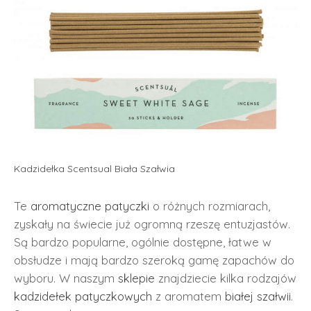
Kadzidełka Scentsual Biała Szałwia
Te
aromatyczne
patyczki
o różnych rozmiarach,
zyskały na świecie już ogromną rzeszę entuzjastów.
Są bardzo popularne, ogólnie dostępne, łatwe w
obsłudze i mają bardzo szeroką gamę zapachów do
wyboru. W naszym
sklepie
znajdziecie kilka rodzajów
kadzidełek patyczkowych
z aromatem
białej szałwii
.