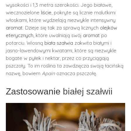
wysokości i 1,3 metra szerokości. Jego białawe,
wiecznozielone
liście
, pokryte są licznie malutkimi
włoskami, które wydzielają niezwykle intensywny
aromat
. Dzieje się tak za sprawą licznych
olejków
eterycznych
, które uwalniają swój
aromat
po
potarciu. Wiosną
biała szałwia
zakwita białymi i
jasno-lawendowymi kwiatami, które są niezwykle
bogate w pyłek i nektar, przez co przyciągają
pszczoły. To im roślina ta zawdzięcza swoją łacińską
nazwę, bowiem
Apain
oznacza pszczołę.
Zastosowanie
białej szałwii