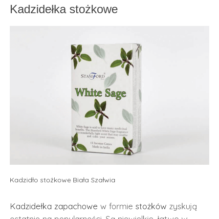
Kadzidełka stożkowe
Kadzidło stożkowe Biała Szałwia
Kadzidełka zapachowe
w formie
stożków
zyskują
ostatnio na popularności. Są niewielkie, łatwe w