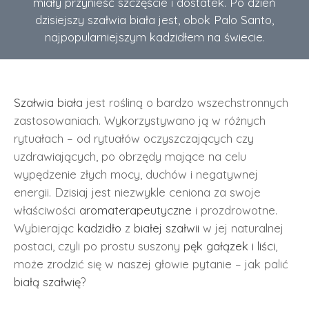
miały przynieść szczęście i dostatek. Po dzień
dzisiejszy szałwia biała jest, obok Palo Santo,
najpopularniejszym kadzidłem na świecie.
Szałwia biała
jest rośliną o bardzo wszechstronnych
zastosowaniach. Wykorzystywano ją w różnych
rytuałach – od rytuałów oczyszczających czy
uzdrawiających, po obrzędy mające na celu
wypędzenie złych mocy, duchów i negatywnej
energii. Dzisiaj jest niezwykle ceniona za swoje
właściwości
aromaterapeutyczne
i prozdrowotne.
Wybierając
kadzidło
z
białej szałwii
w jej naturalnej
postaci, czyli po prostu suszony
pęk gałązek i liści
,
może zrodzić się w naszej głowie pytanie – jak palić
białą szałwię
?