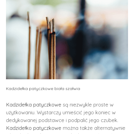
Kadzidełka patyczkowe biała szałwia
Kadzidełka patyczkowe
są niezwykle proste w
użytkowaniu. Wystarczy umieścić jego koniec w
dedykowanej podstawce i podpalić jego czubek.
Kadzidełko patyczkowe
można także alternatywnie