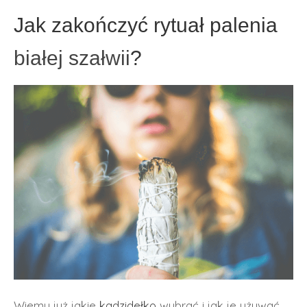
Jak zakończyć rytuał palenia
białej szałwii
?
Wiemy już jakie
kadzidełko
wybrać i jak je używać.