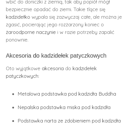
wbić do doniczki z ziemią, tak aby popiół mógł
bezpiecznie opadać do ziemi. Takie tlące się
kadzidełko
wypala się zazwyczaj całe, ale można je
zgasić, pocierając jego rozżarzony koniec o
żaroodporne naczynie
i w razie potrzeby zapalić
ponownie.
Akcesoria
do
kadzidełek patyczkowych
Oto wyjątkowe
akcesoria
do
kadzidełek
patyczkowych
:
Metalowa podstawka pod kadzidła Buddha
Nepalska podstawka miska pod kadzidła
Podstawka narta ze zdobieniem pod kadzidła