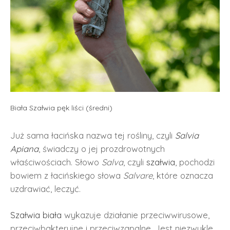
Biała Szałwia pęk liści (średni)
Już sama łacińska nazwa tej rośliny, czyli
Salvia
Apiana
, świadczy o jej prozdrowotnych
właściwościach. Słowo
Salva
, czyli
szałwia
, pochodzi
bowiem z łacińskiego słowa
Salvare
, które oznacza
uzdrawiać, leczyć.
Szałwia biała
wykazuje działanie przeciwwirusowe,
przeciwbakteryjne i przeciwzapalne. Jest niezwykle